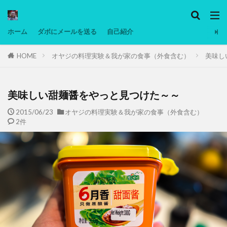
カテゴリー
ホーム
ダボにメールを送る
自己紹介
HOME
オヤジの料理実験＆我が家の食事（外食含む）
美味し
タグ
Ninjatrader
PC
グリグリ画像
マレーシア動画
ヨーグルト
美味しい甜麺醤をやっと見つけた～～
低温調理・スロークッカー
低糖質ダイエット
2015/06/23
オヤジの料理実験＆我が家の食事（外食含む）
2件
備忘録
動画
日本人村社会
脱水シート
検索