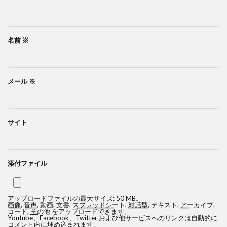
名前
※
メール
※
サイト
添付ファイル
アップロードファイルの最大サイズ: 50 MB。
画像
,
音声
,
動画
,
文書
,
スプレッドシート
,
対話型
,
テキスト
,
アーカイブ
,
コード
,
その他
をアップロードできます。
Youtube、Facebook、Twitter および他サービスへのリンクは自動的に
コメント内に埋め込まれます。