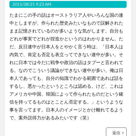
2015/08/21 9:23 AM
たまにこの手の話はオーストラリア人やいろんな国の連
中としますが、作られた歴史みたいなもので誤解された
まま記憶されているのが多いような気がします。自分も
どれが事実でどれが捏造かというのはわかりません。た
だ、反日連中が日本人をとやかく言う時は、「日本人は
内気で、肯定も否定も表立ってできない連中が多い。そ
れに日本では今だに戦争や政治の話はタブーと言われて
る。なのでこういう議論ができない連中が多い。俺は日
本人であっても、自分の知識でわかる範囲であれば話を
するし、悪かったというところは認める。けど、これは
アメリカや中国、韓国によって作られたものだという確
信を持ってるものはとことん否定する。」というような
事を言ってます。日本人のイメージとかけ離れてるよう
で、案外説得力があるみたいです（笑）
返信