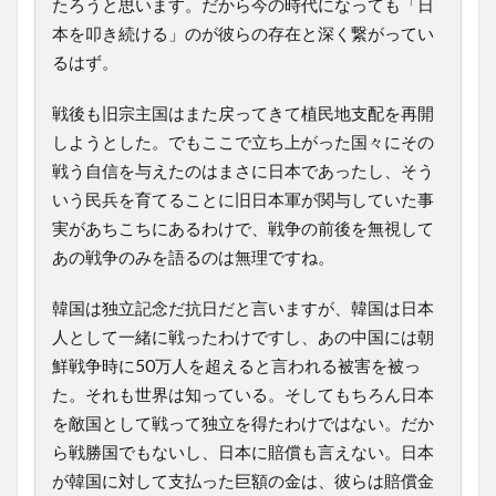
たろうと思います。だから今の時代になっても「日
本を叩き続ける」のが彼らの存在と深く繋がってい
るはず。
戦後も旧宗主国はまた戻ってきて植民地支配を再開
しようとした。でもここで立ち上がった国々にその
戦う自信を与えたのはまさに日本であったし、そう
いう民兵を育てることに旧日本軍が関与していた事
実があちこちにあるわけで、戦争の前後を無視して
あの戦争のみを語るのは無理ですね。
韓国は独立記念だ抗日だと言いますが、韓国は日本
人として一緒に戦ったわけですし、あの中国には朝
鮮戦争時に50万人を超えると言われる被害を被っ
た。それも世界は知っている。そしてもちろん日本
を敵国として戦って独立を得たわけではない。だか
ら戦勝国でもないし、日本に賠償も言えない。日本
が韓国に対して支払った巨額の金は、彼らは賠償金