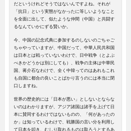
だというけれどそうではないんですよね。それが
「抗日」という実態がなかったに等しいようなこと
を全面に出して、似たような仲間（中国）と共闘す
るなんていかにずる賢いか。
今、中国の記念式典に参加するのしないのごちゃご
ちゃやっていますが、中国だって、中華人民共和国
は日本とは戦っていないわけで、日中戦争（とよぶ
べきかどうかは別にしても）、戦争の主体は中華民
国、蒋介石なわけで、全く中韓ってのはあれもこれ
も自国に都合の良いことばかり言うのには本当に閉
口しますね。
世界の歴史的には「日本が悪い」としないとならな
いのはわかりますが、アジア諸国は諸手を上げて日
本に賛同するわけではないものの、「何があったの
か」は知っているわけで、戦勝国の言い分を利用し
て日本を叩き、むしり取れるものは取ろうとするあ