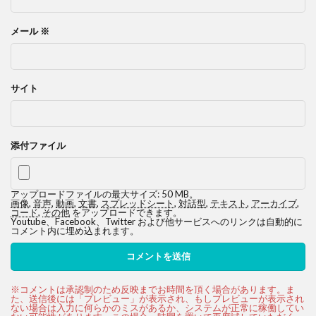
メール
※
サイト
添付ファイル
アップロードファイルの最大サイズ: 50 MB。
画像
,
音声
,
動画
,
文書
,
スプレッドシート
,
対話型
,
テキスト
,
アーカイブ
,
コード
,
その他
をアップロードできます。
Youtube、Facebook、Twitter および他サービスへのリンクは自動的に
コメント内に埋め込まれます。