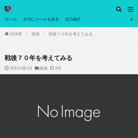
カテゴリー
ホーム
ダボにメールを送る
自己紹介
HOME
雑感
戦後７０年を考えてみる
タグ
Ninjatrader
PC
グリグリ画像
マレーシア動画
低温調理・スロークッカー
低糖質ダイエット
備忘
戦後７０年を考えてみる
日本人村社会
脱水シート
2015/08/21
雑感
2件
検索