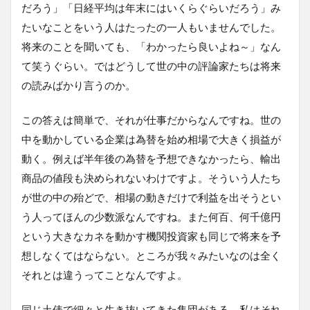
だろう」「日経平均は年末にはいくらぐらいだろう」み
たいなことをいう人はたったの一人もいませんでした。
将来のことを聞いても、「わかったら良いよね～」なん
て笑うぐらい。ではどうして世の中の評論家たちは将来
の読みばかり言うのか。
この答えは簡単で、それが仕事だからなんですね。世の
中を動かしている企業は為替を始め相場で大きく損益が
動く。例えば半年後の為替を予想できなかったら、輸出
商品の値段も決められないわけですよ。そういう人たち
が世の中の殆どで、相場の動きだけで利益を出そうとい
う人ってほんの少数派なんですね。また何百、何千億円
という大きなカネを動かす機関投資家も同じで将来を予
想しなくてはならない。ところが我々みたいなのは全く
それとは違うってことなんですよ。
同じ土俵で細々と生き抜いてきた集団がある。私はそれ