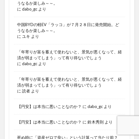
うなるか楽しみ～～。
に
dabo_gc
より
中国BYDの軽EV「ラッコ」が７月２８日に発売開始。ど
うなるか楽しみ～～。
に
ユキ
より
「年寄りが富を蓄えて使わないと、景気が悪くなって、経
済が弱まってしまう」って有り得ないでしょう
に
dabo_gc
より
「年寄りが富を蓄えて使わないと、景気が悪くなって、経
済が弱まってしまう」って有り得ないでしょう
に
読者
より
【円安】は本当に悪いことなのか？
に
dabo_gc
より
【円安】は本当に悪いことなのか？
に
鈴木秀則
より
死ぬ時に「資産ゼロで良い」という計算って当たり前？