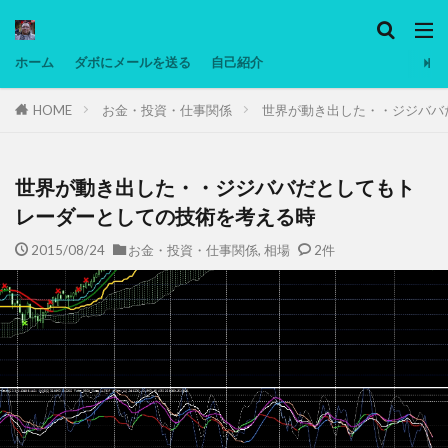
カテゴリー
ホーム
ダボにメールを送る
自己紹介
HOME
お金・投資・仕事関係
世界が動き出した・・ジジババ
タグ
Ninjatrader
PC
グリグリ画像
マレーシア動画
ヨーグルト
世界が動き出した・・ジジババだとしてもト
低温調理・スロークッカー
低糖質ダイエット
レーダーとしての技術を考える時
備忘録
動画
日本人村社会
脱水シート
2015/08/24
お金・投資・仕事関係
,
相場
2件
検索