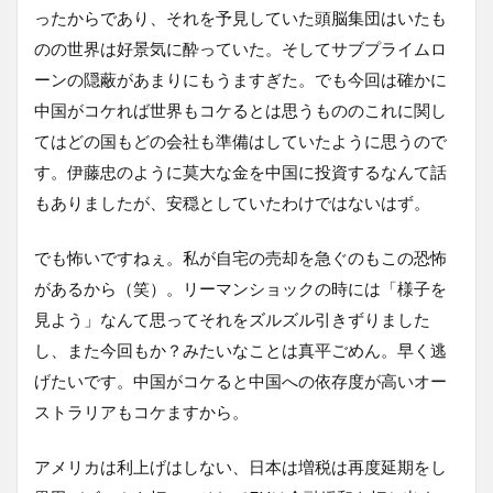
ったからであり、それを予見していた頭脳集団はいたも
のの世界は好景気に酔っていた。そしてサブプライムロ
ーンの隠蔽があまりにもうますぎた。でも今回は確かに
中国がコケれば世界もコケるとは思うもののこれに関し
てはどの国もどの会社も準備はしていたように思うので
す。伊藤忠のように莫大な金を中国に投資するなんて話
もありましたが、安穏としていたわけではないはず。
でも怖いですねぇ。私が自宅の売却を急ぐのもこの恐怖
があるから（笑）。リーマンショックの時には「様子を
見よう」なんて思ってそれをズルズル引きずりました
し、また今回もか？みたいなことは真平ごめん。早く逃
げたいです。中国がコケると中国への依存度が高いオー
ストラリアもコケますから。
アメリカは利上げはしない、日本は増税は再度延期をし