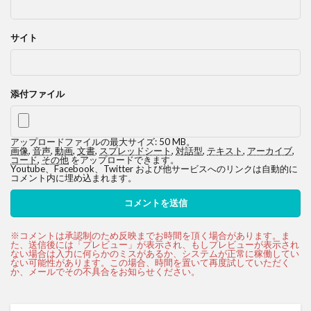
サイト
添付ファイル
アップロードファイルの最大サイズ: 50 MB。
画像
,
音声
,
動画
,
文書
,
スプレッドシート
,
対話型
,
テキスト
,
アーカイブ
,
コード
,
その他
をアップロードできます。
Youtube、Facebook、Twitter および他サービスへのリンクは自動的に
コメント内に埋め込まれます。