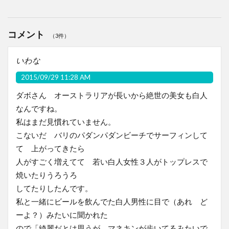
コメント
（3件）
いわな
2015/09/29 11:28 AM
ダボさん オーストラリアが長いから絶世の美女も白人
なんですね。
私はまだ見慣れていません。
こないだ バリのパダンパダンビーチでサーフィンして
て 上がってきたら
人がすごく増えてて 若い白人女性３人がトップレスで
焼いたりうろうろ
してたりしたんです。
私と一緒にビールを飲んでた白人男性に目で（あれ ど
ーよ？）みたいに聞かれた
ので「綺麗だとは思うが マネキンが歩いてるみたいで