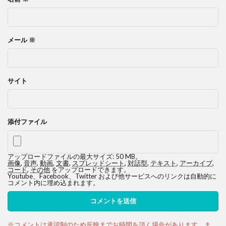
メール
※
サイト
添付ファイル
アップロードファイルの最大サイズ: 50 MB。
画像
,
音声
,
動画
,
文書
,
スプレッドシート
,
対話型
,
テキスト
,
アーカイブ
,
コード
,
その他
をアップロードできます。
Youtube、Facebook、Twitter および他サービスへのリンクは自動的に
コメント内に埋め込まれます。