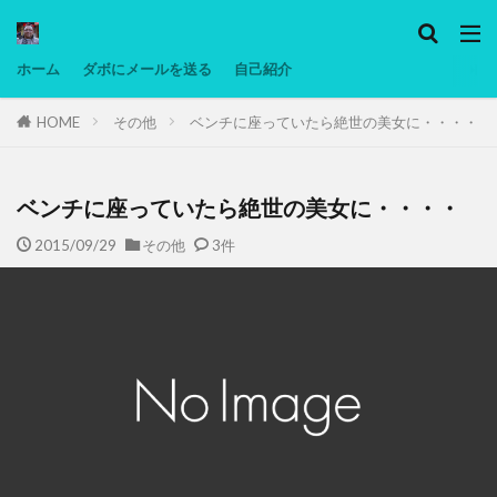
カテゴリー
ホーム
ダボにメールを送る
自己紹介
HOME
その他
ベンチに座っていたら絶世の美女に・・・・
タグ
Ninjatrader
PC
グリグリ画像
マレーシア動画
ヨーグルト
ベンチに座っていたら絶世の美女に・・・・
低温調理・スロークッカー
低糖質ダイエット
2015/09/29
その他
3件
備忘録
動画
日本人村社会
脱水シート
検索