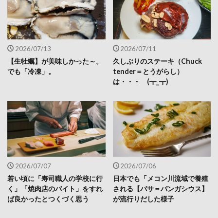
2026/07/13
2026/07/11
【生牡蠣】が美味しかった～。
久しぶりのステーキ（Chuck
でも「冷凍」。
tender＝とうがらし）
は・・・ (┰_┰)
2026/07/07
2026/07/06
若い頃に「寿司職人の学校に行
日本でも「メコン川流域で養殖
く」「焼肉店のバイト」をすれ
される【バサ＝パンガシウス】
ば良かったとつくづく思う
が流行りだした様子