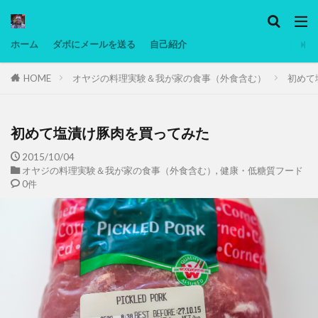
カテゴリー
ホーム
ダボにメールを送る
自己紹介
HOME
オヤジの料理実験＆我が家の食事（外食含む）
初めて
タグ
Ninjatrader
PC
グリグリ画像
マレーシア動画
ヨーグルト
初めて塩漬け豚肉を買ってみた
低温調理・スロークッカー
低糖質ダイエット
2015/10/04
オヤジの料理実験＆我が家の食事（外食含む）
,
健康・低糖質フード
備忘録
動画
日本人村社会
脱水シート
0件
検索