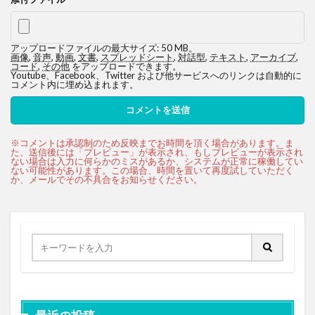
アップロードファイルの最大サイズ: 50 MB。
画像
,
音声
,
動画
,
文書
,
スプレッドシート
,
対話型
,
テキスト
,
アーカイブ
,
コード
,
その他
をアップロードできます。
Youtube、Facebook、Twitter および他サービスへのリンクは自動的に
コメント内に埋め込まれます。