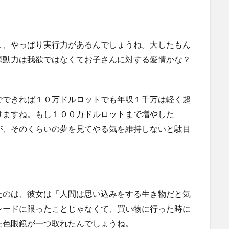
し、やっぱり実行力があるんでしょうね。大したもん
原動力は我欲ではなくてお子さんに対する愛情かな？
でできれば１０万ドルロットでも年収１千万は軽く超
けますね。もし１００万ドルロットまで増やした
が、そのくらいの夢を見てやる気を維持しないと駄目
たのは、彼女は「人間は思い込みをする生き物だと気
レードに限ったことじゃなくて、買い物に行った時に
た色眼鏡が一つ取れたんでしょうね。