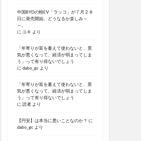
中国BYDの軽EV「ラッコ」が７月２８
日に発売開始。どうなるか楽しみ～
～。
に
ユキ
より
「年寄りが富を蓄えて使わないと、景
気が悪くなって、経済が弱まってしま
う」って有り得ないでしょう
に
dabo_gc
より
「年寄りが富を蓄えて使わないと、景
気が悪くなって、経済が弱まってしま
う」って有り得ないでしょう
に
読者
より
【円安】は本当に悪いことなのか？
に
dabo_gc
より