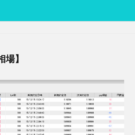
相場】
PC
グリグリ画像
マレーシア動画
ヨーグルト
低温調理・ス
備忘録
動画
日本人村社会
脱水シート
検索