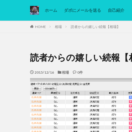
ホーム
ダボにメールを送る
自己紹介
カテゴリー
HOME
相場
読者からの嬉しい続報【相場】
タグ
読者からの嬉しい続報【
Ninjatrader
低糖質ダイエット
2015/12/16
相場
0件