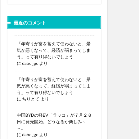
最近のコメント
「年寄りが富を蓄えて使わないと、景
気が悪くなって、経済が弱まってしま
う」って有り得ないでしょう
に
dabo_gc
より
「年寄りが富を蓄えて使わないと、景
気が悪くなって、経済が弱まってしま
う」って有り得ないでしょう
に
ちりとて
より
中国BYDの軽EV「ラッコ」が７月２８
日に発売開始。どうなるか楽しみ～
～。
に
dabo_gc
より