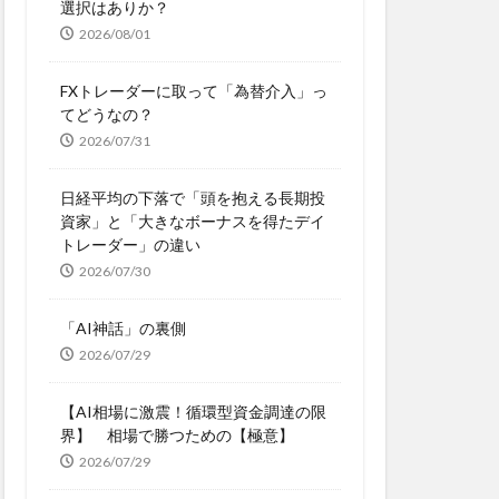
選択はありか？
2026/08/01
FXトレーダーに取って「為替介入」っ
てどうなの？
2026/07/31
日経平均の下落で「頭を抱える長期投
資家」と「大きなボーナスを得たデイ
トレーダー」の違い
2026/07/30
「AI神話」の裏側
2026/07/29
【AI相場に激震！循環型資金調達の限
界】 相場で勝つための【極意】
2026/07/29