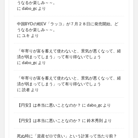
うなるか楽しみ～～。
に
dabo_gc
より
中国BYDの軽EV「ラッコ」が７月２８日に発売開始。ど
うなるか楽しみ～～。
に
ユキ
より
「年寄りが富を蓄えて使わないと、景気が悪くなって、経
済が弱まってしまう」って有り得ないでしょう
に
dabo_gc
より
「年寄りが富を蓄えて使わないと、景気が悪くなって、経
済が弱まってしまう」って有り得ないでしょう
に
読者
より
【円安】は本当に悪いことなのか？
に
dabo_gc
より
【円安】は本当に悪いことなのか？
に
鈴木秀則
より
死ぬ時に「資産ゼロで良い」という計算って当たり前？