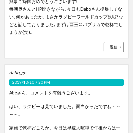
無事ご帰国おめでとうございます!
毎朝奥さんとHP開きながら､今日もDaboさん復帰してな
い､何かあったか､まさかラグビーワールドカップ観戦?な
どと話しておりました｡まずは酉玉＠パブリカで乾杯でし
ょうか(笑)｡
返信
dabo_gc
2019/10/10 7:20 PM
Abeさん、コメントを有難うございます。
はい、ラグビーは見ていました。面白かったですね～～
～～。
家族で乾杯どころか、今日は早速大喧嘩で午後からは一