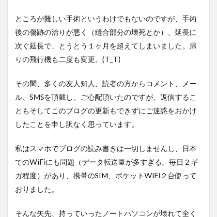
ところが難しい手術というわけでもないのですが、手術
後の傷跡の治りが悪く（縫合部分の壊死とか）、延長に
次ぐ延長で、とうとう１ヶ月を超えてしまいました。帰
りの飛行機も二度も変更。(T_T)
その間、多くの友人知人、読者の方からコメント、メー
ル、SMSを頂戴し、ご心配頂いたのですが、返信するこ
ともそしてこのブログの更新もできずにご迷惑をおかけ
したことを申し訳なく思っています。
私はスマホでブログの読み書きは一切しませんし、日本
でのWiFiにも問題（データ転送量が多すぎる。毎日２ギ
ガ程度）があり、携帯のSIM、ポケットWiFi２台使って
おりました。
そんな矢先、持っていったノートパソコンが壊れて全く