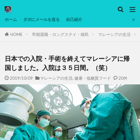
カテゴリー
ホーム
ダボにメールを送る
自己紹介
HOME
早期退職・ロングステイ・移民
マレーシアの生活
タグ
Ninjatrader
PC
グリグリ画像
マレーシア動画
ヨーグルト
日本での入院・手術を終えてマレーシアに帰
低温調理・スロークッカー
低糖質ダイエット
国しました。入院は３５日間。（笑）
備忘録
動画
日本人村社会
脱水シート
2019/10/09
マレーシアの生活
,
健康・低糖質フード
20件
検索