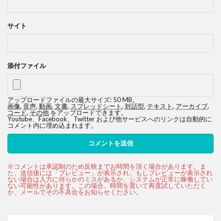
サイト
添付ファイル
アップロードファイルの最大サイズ: 50 MB。
画像
,
音声
,
動画
,
文書
,
スプレッドシート
,
対話型
,
テキスト
,
アーカイブ
,
コード
,
その他
をアップロードできます。
Youtube、Facebook、Twitter および他サービスへのリンクは自動的に
コメント内に埋め込まれます。