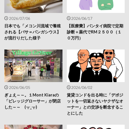
2026/07/06
2026/06/17
日本でも「メコン川流域で養殖
【医療費】パンタイ病院で定期
される【バサ＝パンガシウス】
診断＋薬代でRM２５００（１
が流行りだした様子
０万円）
2026/06/05
2026/06/02
ぎょえ～～。１Mont Kiaraの
賃貸コンドを出る時に「デポジ
「ビレッジグローサー」が閉店
ットを一切返さないヤクザなオ
した～～ (┰_┰)
ーナー」との交渉を断念するこ
とにした