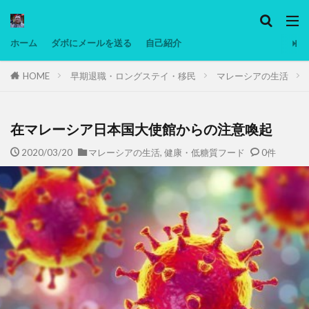
カテゴリー
ホーム
ダボにメールを送る
自己紹介
HOME
早期退職・ロングステイ・移民
マレーシアの生活
タグ
Ninjatrader
PC
グリグリ画像
マレーシア動画
ヨーグルト
在マレーシア日本国大使館からの注意喚起
低温調理・スロークッカー
低糖質ダイエット
2020/03/20
マレーシアの生活
,
健康・低糖質フード
0件
備忘録
動画
日本人村社会
脱水シート
検索