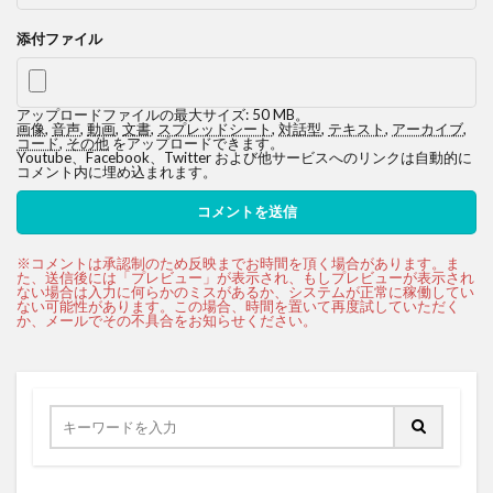
添付ファイル
アップロードファイルの最大サイズ: 50 MB。
画像
,
音声
,
動画
,
文書
,
スプレッドシート
,
対話型
,
テキスト
,
アーカイブ
,
コード
,
その他
をアップロードできます。
Youtube、Facebook、Twitter および他サービスへのリンクは自動的に
コメント内に埋め込まれます。