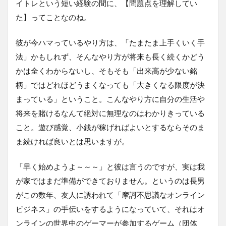
イトレという短い経験の間に、【問題点を理解してい
た】ってことなのね。
彼が今ハマっているやり方は、「たまたま上手くいく手
法」かもしれず、そんなやり方が将来も長く続くかどう
かは全くわからないし、そもそも「出来高が少ない銘
柄」ではどれほどうまくなっても「大きくなる限度が決
まっている」ということ。こんなやり方に自分の生活や
将来を賭けるなんて絶対に無理なのはわかりきっている
こと。遊び感覚、小銭が稼げればよいとするならそのま
ま続ければ良いとは思いますが。
「早く始めようよ～～～」と彼は言うのですが、実は我
が家ではまだ準備ができておりません。というのは長男
がこの数年、友人に誘われて「摩訶不思議なオンライン
ビジネス」の手伝いをするようになっていて、それはオ
ンラインの世界中のゲーマーが参加するゲーム（団体