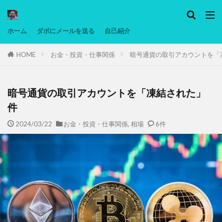
カテゴリー
ホーム
ダボにメールを送る
自己紹介
HOME
お金・投資・仕事関係
暗号通貨の取引アカウントを「
タグ
Ninjatrader
PC
グリグリ画像
マレーシア動画
ヨーグルト
暗号通貨の取引アカウントを「凍結された」
低温調理・スロークッカー
低糖質ダイエット
件
備忘録
動画
日本人村社会
脱水シート
2024/03/22
お金・投資・仕事関係
,
相場
6件
検索