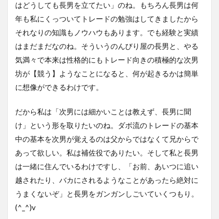
はどうしても長男を立てたい」のね。もちろん長男は何
年も私にくっついてトレードの勉強はしてきましたから
それなりの知識もノウハウもあります。でも経験と実績
はまだまだなのね。そういうのんびり屋の長男と、やる
気満々で本来は性格的にもトレード向きの積極的な次男
坊が【競う】ようなことになると、何が起きるかは簡単
に想像ができるわけです。
だから私は「次男には細かいことは教えず、長男に聞
け」という形を取りたいのね。ダボ流のトレードの基本
中の基本を次男が覚えるのは父からではなくて兄からで
あって欲しい。私は補佐役でありたい。そして私と長男
は一緒に住んでいるわけですし、「お前、あいつに追い
越されたり、バカにされるようなことがあったら絶対に
うまくないぞ」と長男をガンガンしごいていくつもり。
(^_^)v