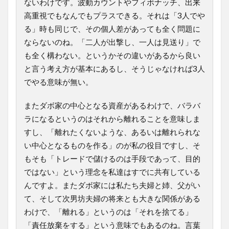
ないわけです。波動カウントやフィボナッチ、出来
高重視でもなんでもプラスできる。それは「3人でや
る」時も同じで、その個人差があっても全く問題に
ならないのね。「二人が出撃し、一人は見送り」で
も全く構わない。というかその違いがあるから良い
と言う考え方が基本にあるし、そうじゃなければ3人
でやる意味が無い。
またダボ家の中心となる資産があるわけで、バラバ
ラになるというのはそれから離れることを意味しま
すし、「離れたくないような、あるいは離れられな
い中心となるものを作る」のが私の役目ですし、そ
もそも「トレードで儲けるのは手段であって、目的
ではない」という理念を私達はすでに共有している
んですよ。またダボ家には私たち夫婦と姉、父がい
て、そして次男坊夫婦の将来とも大きな関係がある
わけで、「離れる」というのは「それを捨てる」
「責任放棄をする」という意味でもあるのね。言葉