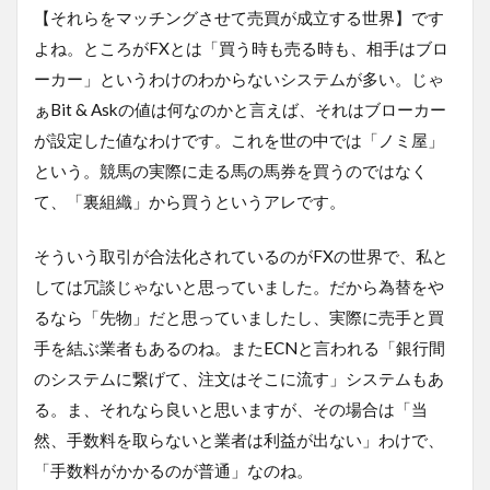
【それらをマッチングさせて売買が成立する世界】です
よね。ところがFXとは「買う時も売る時も、相手はブロ
ーカー」というわけのわからないシステムが多い。じゃ
ぁBit & Askの値は何なのかと言えば、それはブローカー
が設定した値なわけです。これを世の中では「ノミ屋」
という。競馬の実際に走る馬の馬券を買うのではなく
て、「裏組織」から買うというアレです。
そういう取引が合法化されているのがFXの世界で、私と
しては冗談じゃないと思っていました。だから為替をや
るなら「先物」だと思っていましたし、実際に売手と買
手を結ぶ業者もあるのね。またECNと言われる「銀行間
のシステムに繋げて、注文はそこに流す」システムもあ
る。ま、それなら良いと思いますが、その場合は「当
然、手数料を取らないと業者は利益が出ない」わけで、
「手数料がかかるのが普通」なのね。