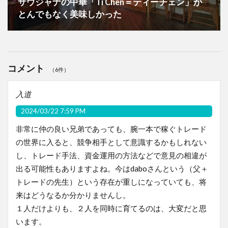
サウジャナの中華「Ti Chen＝ティーチェン」が
とんでもなく美味しかった
コメント
（6件）
入道
2024/03/22 7:59 PM
非常に仲の良い兄弟であっても、腕一本で稼ぐトレード
の世界に入ると、競争相手として意識するかもしれない
し、トレード手法、資金運用の方法などで意見の相違が
出る可能性もありますよね。今はdaboさんという（父＋
トレードの先生）という存在が重しになっていても、将
来はどうなるか分かりませんし。
１人だけよりも、２人を同時に育てるのは、大変だと思
います。