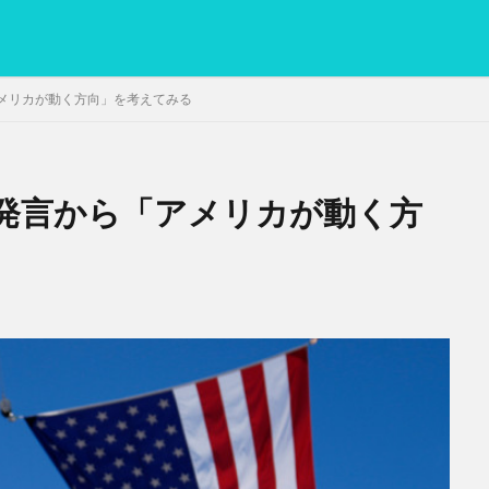
メリカが動く方向」を考えてみる
発言から「アメリカが動く方
PC
グリグリ画像
マレーシア動画
ヨーグルト
低温調理・ス
備忘録
動画
日本人村社会
脱水シート
検索