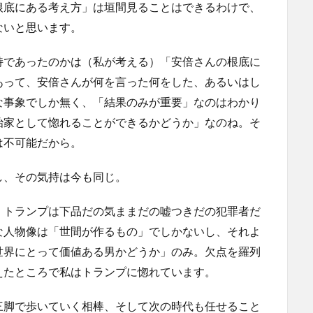
根底にある考え方」は垣間見ることはできるわけで、
ないと思います。
持であったのかは（私が考える）「安倍さんの根底に
あって、安倍さんが何を言った何をした、あるいはし
な事象でしか無く、「結果のみが重要」なのはわかり
治家として惚れることができるかどうか」なのね。そ
は不可能だから。
し、その気持は今も同じ。
。トランプは下品だの気ままだの嘘つきだの犯罪者だ
な人物像は「世間が作るもの」でしかないし、それよ
世界にとって価値ある男かどうか」のみ。欠点を羅列
えたところで私はトランプに惚れています。
三脚で歩いていく相棒、そして次の時代も任せること