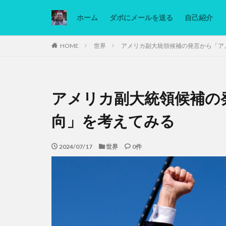
ホーム
ダボにメールを送る
自己紹介
カテゴリー
HOME
世界
アメリカ副大統領候補の発言から「ア
タグ
アメリカ副大統領候補の
Ninjatrader
低糖質ダイエット
向」を考えてみる
2024/07/17
世界
0件