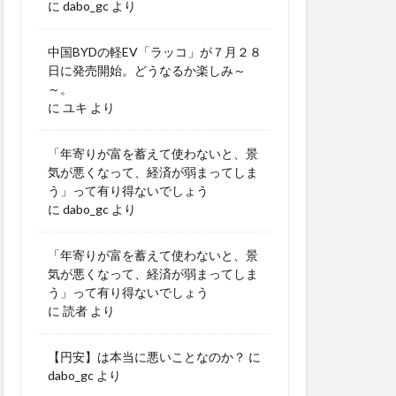
に
dabo_gc
より
中国BYDの軽EV「ラッコ」が７月２８
日に発売開始。どうなるか楽しみ～
～。
に
ユキ
より
「年寄りが富を蓄えて使わないと、景
気が悪くなって、経済が弱まってしま
う」って有り得ないでしょう
に
dabo_gc
より
「年寄りが富を蓄えて使わないと、景
気が悪くなって、経済が弱まってしま
う」って有り得ないでしょう
に
読者
より
【円安】は本当に悪いことなのか？
に
dabo_gc
より