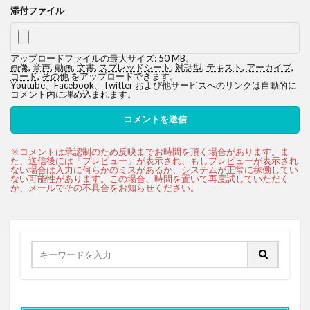
添付ファイル
アップロードファイルの最大サイズ: 50 MB。
画像
,
音声
,
動画
,
文書
,
スプレッドシート
,
対話型
,
テキスト
,
アーカイブ
,
コード
,
その他
をアップロードできます。
Youtube、Facebook、Twitter および他サービスへのリンクは自動的に
コメント内に埋め込まれます。