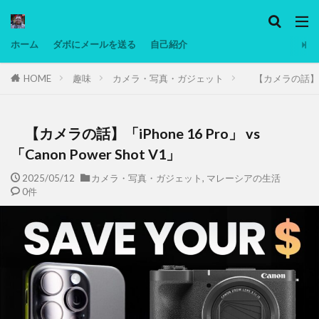
カテゴリー
ホーム
ダボにメールを送る
自己紹介
HOME
趣味
カメラ・写真・ガジェット
【カメラの話】「iPho
タグ
Ninjatrader
PC
グリグリ画像
マレーシア動画
ヨーグルト
【カメラの話】「iPhone 16 Pro」 vs
低温調理・スロークッカー
低糖質ダイエット
「Canon Power Shot V1」
備忘録
動画
日本人村社会
脱水シート
2025/05/12
カメラ・写真・ガジェット
,
マレーシアの生活
0件
検索