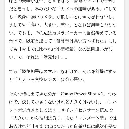
ほどの興味がない」とするなら「普通のスマホで十分」
だと思うし、私みたいな「カメラの趣味がある」にして
も「映像に強いカメラ」が欲しいとは全く思わないし、
ましてや「高い、大きい、重い」となれば興味もわかな
い。でもま、その辺はカメラメーカーも当然考えている
わけで、以前と違って「価格帯は高い方へずれた」にし
ても【今までに比べれば小型軽量】なのは間違いがな
い。で、それは「瀑売れ中」。
でも「競争相手はスマホ」なわけで、それを前提にする
と「カメラ＋交換レンズ」は分が悪い。
そんな時に出てきたのが「Canon Power Shot V1」なわ
けで、決して小さくないけれど大きくはないし、コンパ
クトデジカメとしては１．４インチセンサーを積んで
「大きい」から性能は良く、また「レンズ一体型」では
あるけれど【今までにはなかった自撮りには絶対必要な