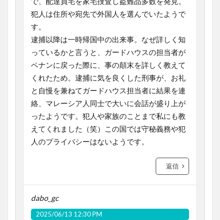
で、配達員宅を家宅捜査し盗難品多数を発見。
犯人は住所や宛先で外国人を選んでいたようで
す。
逮捕以降は一時帰国中の出来事。なぜ詳しく知
っているかと言うと、ガードハウスの担当者が
ペナンに戻った際に、事の顛末を詳しく教えて
くれたため。逮捕に気を良くした刑事が、お礼
と自慢を兼ねてガードハウス担当者に結果を連
絡、マレーシア人同士で大いに会話が盛り上が
ったようです。犯人や家族のことまで私にも教
えてくれました（笑）この国では守秘義務や犯
人のプライバシーはないようです。
返信
dabo_gc
2025/06/13 12:30 PM