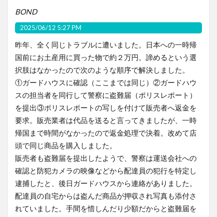
BOND
2025/06/12 5:27 PM
昨年、全く同じトラブルに遭いました。日本への一時帰
国前にお土産用に買った物で約２万円。諦めるという選
択肢はなかったので次のような順序で解決しました。
①ガードハウスに確認（ここまでは同じ）②ガードハウ
スの担当者を同行して警察に盗難届（ポリスレポート）
を提出③ポリスレポートの写しを付けて販売者へ返金を
要求。販売業者は代品を送ると言ってきましたが、一時
帰国まで時間がなかったので返金処理で決着。改めて店
頭で同じ商品を購入しました。
販売者も盗難届を提出したようで、警察は運送会社への
確認と防犯カメラの映像などから配達員の犯行を特定し
逮捕したと、後日ガードハウスから連絡がありました。
配達員の自宅からは盗んだ商品が押収され写真も添付さ
れていました。手間を惜しんだり少額だからと盗難届を