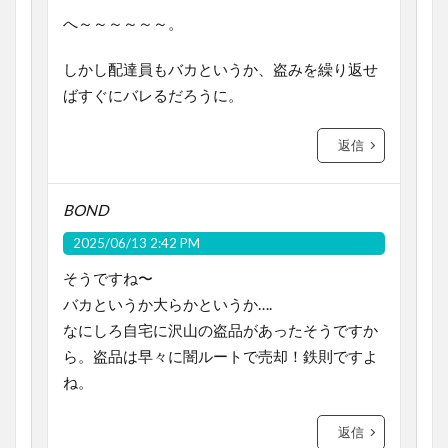
へ～～～～～～。
しかし配達員もバカというか、盗みを繰り返せ
ばすぐにバレるだろうに。
返信
BOND
2025/06/13 2:42 PM
そうですね〜
バカというか大らかというか….
なにしろ自宅に沢山の盗品があったそうですか
ら。盗品は早々に闇ルートで売却！鉄則ですよ
ね。
返信