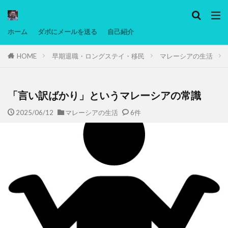
カテゴリー
ホーム
ダボにメールを送る
自己紹介
HOME
早期退職・ロングステイ・移民
マレーシアの生活
タグ
Ninjatrader
PC
グリグリ画像
マレーシア動画
ヨーグルト
「言い訳ばかり」というマレーシアの常識
低温調理・スロークッカー
低糖質ダイエット
2025/06/12
マレーシアの生活
6件
備忘録
動画
日本人村社会
脱水シート
検索