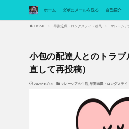
ホーム
ダボにメールを送る
自己紹介
カテゴリー
HOME
早期退職・ロングステイ・移民
マレーシア
タグ
小包の配達人とのトラブ
Ninjatrader
低糖質ダイエット
直して再投稿）
2025/10/15
マレーシアの生活
,
早期退職・ロングステイ