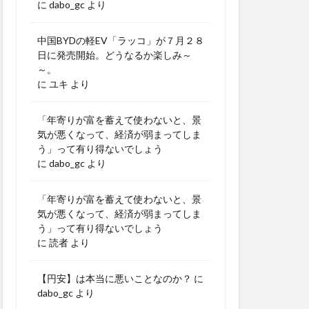
に
dabo_gc
より
中国BYDの軽EV「ラッコ」が７月２８
日に発売開始。どうなるか楽しみ～
～。
に
ユキ
より
「年寄りが富を蓄えて使わないと、景
気が悪くなって、経済が弱まってしま
う」って有り得ないでしょう
に
dabo_gc
より
「年寄りが富を蓄えて使わないと、景
気が悪くなって、経済が弱まってしま
う」って有り得ないでしょう
に
読者
より
【円安】は本当に悪いことなのか？
に
dabo_gc
より