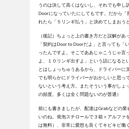
うのは決して高くはないし、それでも申し訳な
Doorになっていたにしてもです。だから
れたら「５リンギ払う」と決めてしまおう
（後記）ちょっと上の書き方だと誤解があ
「契約はDoor to Doorだよ」と言っ
ったんですよ。そこでああじゃこうじゃ言
よ、１０リンギ出すよ」という話になると
とはしょっちゅうあるから、ドライバーに
でも明らかにドライバーがおかしいと思っ
ないという考え方。またそういう事がしょ
の頻度。多くは全く問題ないのが普通）
前にも書きましたが、配達はGrabなどの
いのね。発泡スチロールで３箱＋アルファ
は無料）、非常に愛想も良くてキビキビ働