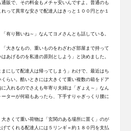
も通販で、その料金もメチャ安いんですよ。普通のも
これって異常な安さで配達人はきっと１００円とか１
。
、「有り難いね～」なんてヨメさんとも話している。
、「大きなもの、重いものをわざわざ部屋まで持って
いはあげるのを私達の原則としよう」と決めました。
ままにして配達人は帰ってしまう」わけで、最近はち
いくらい。酷いときには大きくて重い複数の箱をドア
内に入れるのでさえも年寄り夫婦は「ぎょえ～」なん
ォーターが何箱もあったら、下手すりゃぎっくり腰に
、大きくて重い荷物は「玄関のある場所に置く」のが
上げてくれる配達人には５リンギ＝約１８０円を支払