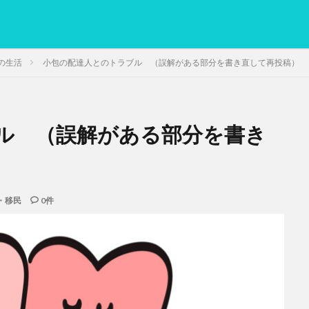
の生活
小包の配達人とのトラブル （誤解がある部分を書き直して再投稿）
ル （誤解がある部分を書き
PC
グリグリ画像
マレーシア動画
ヨーグルト
低温調理・ス
備忘録
動画
日本人村社会
脱水シート
検索
・移民
0件