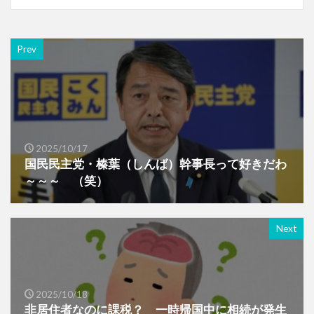
Prev
2025/10/17
国民民主党・榛葉（しんば）幹事長って好きだわ
～～～ （笑）
Next
2025/10/18
非居住者なのに課税？ 一時帰国中に相続が発生