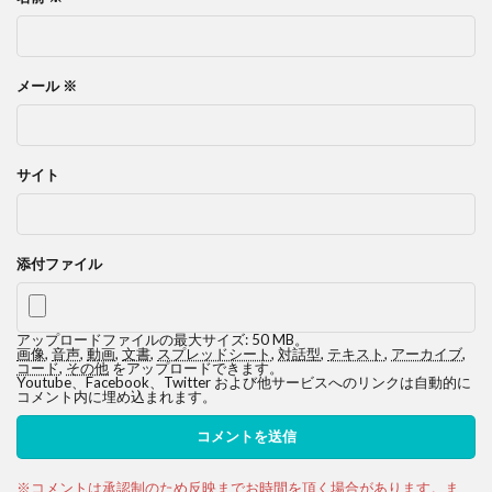
メール
※
サイト
添付ファイル
アップロードファイルの最大サイズ: 50 MB。
画像
,
音声
,
動画
,
文書
,
スプレッドシート
,
対話型
,
テキスト
,
アーカイブ
,
コード
,
その他
をアップロードできます。
Youtube、Facebook、Twitter および他サービスへのリンクは自動的に
コメント内に埋め込まれます。