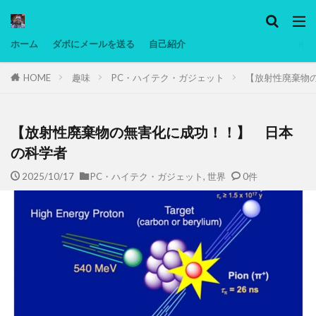
カテゴリー
ホーム
ダボにメールを送る
自己紹介
HOME
趣味
PC・ハイテク・ガジェット
【放射性廃棄物
タグ
Ninjatrader
PC
グリグリ画像
マレーシア動画
ヨーグルト
【放射性廃棄物の無害化に成功！！】 日本
低温調理・スロークッカー
低糖質ダイエット
の科学者
備忘録
動画
日本人村社会
脱水シート
2025/10/17
PC・ハイテク・ガジェット
,
世界
0件
検索