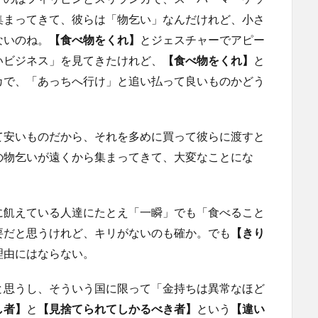
集まってきて、彼らは「物乞い」なんだけれど、小さ
ないのね。
【食べ物をくれ】
とジェスチャーでアピー
いビジネス」を見てきたけれど、
【食べ物をくれ】
と
カで、「あっちへ行け」と追い払って良いものかどう
て安いものだから、それを多めに買って彼らに渡すと
の物乞いが遠くから集まってきて、大変なことにな
に飢えている人達にたとえ「一瞬」でも「食べること
要だと思うけれど、キリがないのも確か。でも
【きり
理由にはならない。
と思うし、そういう国に限って「金持ちは異常なほど
し者】
と
【見捨てられてしかるべき者】
という
【違い