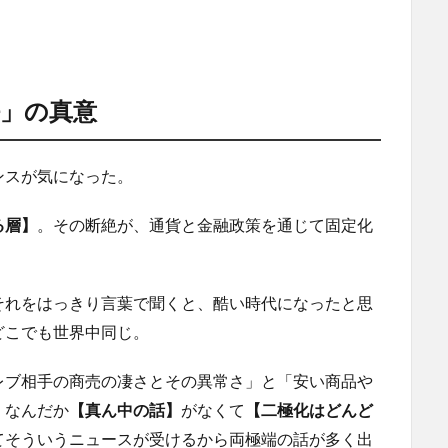
任」の真意
ンスが気になった。
る層】
。その断絶が、通貨と金融政策を通じて固定化
それをはっきり言葉で聞くと、酷い時代になったと思
どこでも世界中同じ。
レブ相手の商売の凄さとその異常さ」と「安い商品や
、なんだか
【真ん中の話】
がなくて
【二極化はどんど
てそういうニュースが受けるから両極端の話が多く出