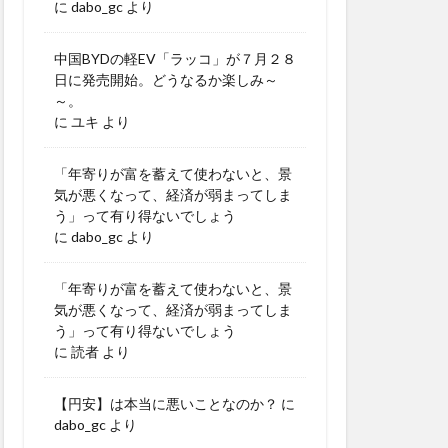
に
dabo_gc
より
中国BYDの軽EV「ラッコ」が７月２８
日に発売開始。どうなるか楽しみ～
～。
に
ユキ
より
「年寄りが富を蓄えて使わないと、景
気が悪くなって、経済が弱まってしま
う」って有り得ないでしょう
に
dabo_gc
より
「年寄りが富を蓄えて使わないと、景
気が悪くなって、経済が弱まってしま
う」って有り得ないでしょう
に
読者
より
【円安】は本当に悪いことなのか？
に
dabo_gc
より