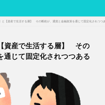
】と【資産で生活する層】 その断絶が、通貨と金融政策を通じて固定化されつつ
【資産で生活する層】 その
PC
グリグリ画像
マレーシア動画
ヨーグルト
低温調理・ス
備忘録
動画
日本人村社会
脱水シート
を通じて固定化されつつある
検索