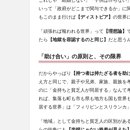
人の
いって「政府がどこまで関与できるか」に
行く
もこのまま行けば
裏に
【ディストピア】
の世界
道あ
り花
「頑張れば報われる世界」って
【理想論】
の山
たら
【地獄を容認するのと同じ】
だと思う
「助け合い」の原則と、その限界
だからやっぱり
【持つ者は持たざる者を助
え方と同じで、親子や兄弟、家族、親族を
のに「金持ちと貧乏人が同居する」なんて
れば、集落も町も市も県も地方も国も世界
居する世界」は「フィリピンとスリランカ
「地域」として金持ちと貧乏人の区別があ
らの街角にも
【半端じゃない格差が見えた