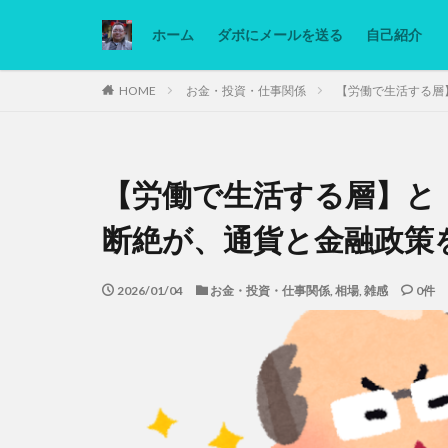
ホーム
ダボにメールを送る
自己紹介
カテゴリー
HOME
お金・投資・仕事関係
【労働で生活する層
タグ
【労働で生活する層】と
Ninjatrader
低糖質ダイエット
断絶が、通貨と金融政策
2026/01/04
お金・投資・仕事関係
,
相場
,
雑感
0件