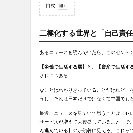
目次
1
二極
化す
二極化する世界と「自己責
る世
界と
「自
あるニュースを読んでいたら、このセンテ
己責
任」
の真
【労働で生活する層】
と、
【資産で生活す
意
されつつある。
1.1
「助
なことはわかりきっていることだけれど、
け合
うし、それは日本だけではなくて中国でも
い」
の原
最近、ニュースを見ていて思うことは「セ
則
と、
サービスが増えて大繁盛していること」で
その
ん進んでいる】
のが顕著に見える。これっ
限界