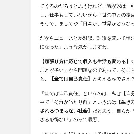
てくるのだろうと思うけれど、我が家は「
1.2
し、仕事もしていないから「世の中との接
「平
民の
そうで、ましてや「日本が、世界がどうな
逆
襲」
だからニュースとか対談、討論を聞いて状
— 私
になった」ような気がしますわ。
が挑
戦し
たい
【頑張り方に応じて収入も生活も変わる】
こと
ことが多い」から問題なのであって、そこ
1.3
と、
【全ては自己責任】
と考える私でさえ
搾取
の構
「全ては自己責任」というのは、私は
【自
造
中で「それが当たり前」というのは
【生き
と、
強者
されるつまらない社会】
だと思う。自らが
の論
ざるを得ない」のって最悪。
理
1.4
これじゃ「結婚しない」「子供は作らない