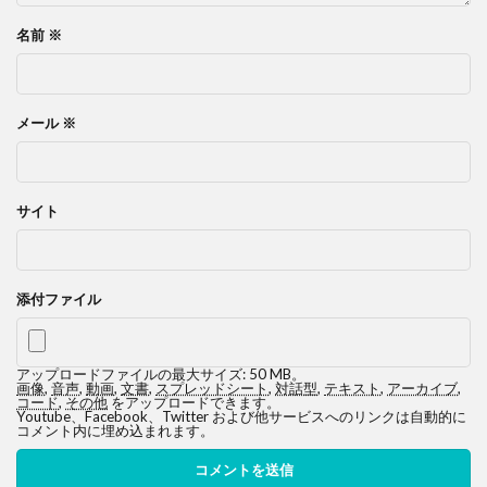
名前
※
メール
※
サイト
添付ファイル
アップロードファイルの最大サイズ: 50 MB。
画像
,
音声
,
動画
,
文書
,
スプレッドシート
,
対話型
,
テキスト
,
アーカイブ
,
コード
,
その他
をアップロードできます。
Youtube、Facebook、Twitter および他サービスへのリンクは自動的に
コメント内に埋め込まれます。