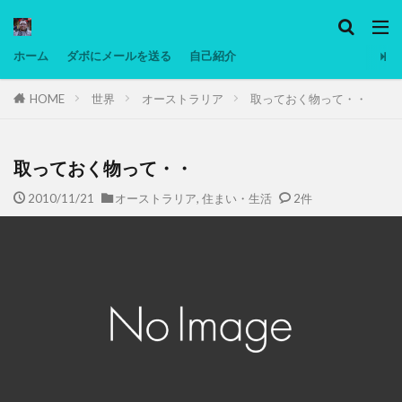
カテゴリー
ホーム
ダボにメールを送る
自己紹介
HOME
世界
オーストラリア
取っておく物って・・
タグ
Ninjatrader
PC
グリグリ画像
マレーシア動画
ヨーグルト
取っておく物って・・
低温調理・スロークッカー
低糖質ダイエット
2010/11/21
オーストラリア
,
住まい・生活
2件
備忘録
動画
日本人村社会
脱水シート
検索