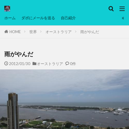
カテゴリー
ホーム
ダボにメールを送る
自己紹介
HOME
世界
オーストラリア
雨がやんだ
タグ
Ninjatrader
PC
グリグリ画像
マレーシア動画
ヨーグルト
雨がやんだ
低温調理・スロークッカー
低糖質ダイエット
2012/01/30
オーストラリア
0件
備忘録
動画
日本人村社会
脱水シート
検索