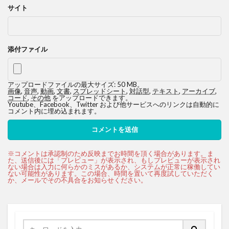
サイト
添付ファイル
アップロードファイルの最大サイズ: 50 MB。
画像
,
音声
,
動画
,
文書
,
スプレッドシート
,
対話型
,
テキスト
,
アーカイブ
,
コード
,
その他
をアップロードできます。
Youtube、Facebook、Twitter および他サービスへのリンクは自動的に
コメント内に埋め込まれます。