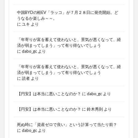
中国BYDの軽EV「ラッコ」が７月２８日に発売開始。ど
うなるか楽しみ～～。
に
ユキ
より
「年寄りが富を蓄えて使わないと、景気が悪くなって、経
済が弱まってしまう」って有り得ないでしょう
に
dabo_gc
より
「年寄りが富を蓄えて使わないと、景気が悪くなって、経
済が弱まってしまう」って有り得ないでしょう
に
読者
より
【円安】は本当に悪いことなのか？
に
dabo_gc
より
【円安】は本当に悪いことなのか？
に
鈴木秀則
より
死ぬ時に「資産ゼロで良い」という計算って当たり前？
に
dabo_gc
より