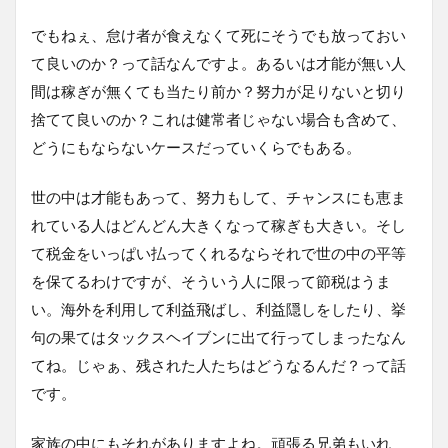
でもねぇ、怠け者が食えなくて死にそうでも放っておい
て良いのか？って話なんですよ。あるいは才能が無い人
間は稼ぎが無くても当たり前か？努力が足りないと切り
捨てて良いのか？これは健常者じゃない場合も含めて、
どうにもならないケースだっていくらでもある。
世の中は才能もあって、努力もして、チャンスにも恵ま
れている人はどんどん大きくなって稼ぎも大きい。そし
て税金をいっぱい払ってくれるならそれで世の中の平等
を保てるわけですが、そういう人に限って節税はうま
い。海外を利用して利益飛ばし、利益隠しをしたり、挙
句の果てはタックスヘイブンに出て行ってしまったなん
てね。じゃぁ、残された人たちはどうなるんだ？って話
です。
家族の中にもそれがありますよね。頑張る兄弟もいれ