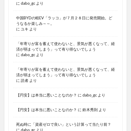
に
dabo_gc
より
中国BYDの軽EV「ラッコ」が７月２８日に発売開始。ど
うなるか楽しみ～～。
に
ユキ
より
「年寄りが富を蓄えて使わないと、景気が悪くなって、経
済が弱まってしまう」って有り得ないでしょう
に
dabo_gc
より
「年寄りが富を蓄えて使わないと、景気が悪くなって、経
済が弱まってしまう」って有り得ないでしょう
に
読者
より
【円安】は本当に悪いことなのか？
に
dabo_gc
より
【円安】は本当に悪いことなのか？
に
鈴木秀則
より
死ぬ時に「資産ゼロで良い」という計算って当たり前？
に
dabo_gc
より