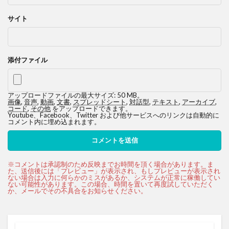
サイト
添付ファイル
アップロードファイルの最大サイズ: 50 MB。
画像
,
音声
,
動画
,
文書
,
スプレッドシート
,
対話型
,
テキスト
,
アーカイブ
,
コード
,
その他
をアップロードできます。
Youtube、Facebook、Twitter および他サービスへのリンクは自動的に
コメント内に埋め込まれます。