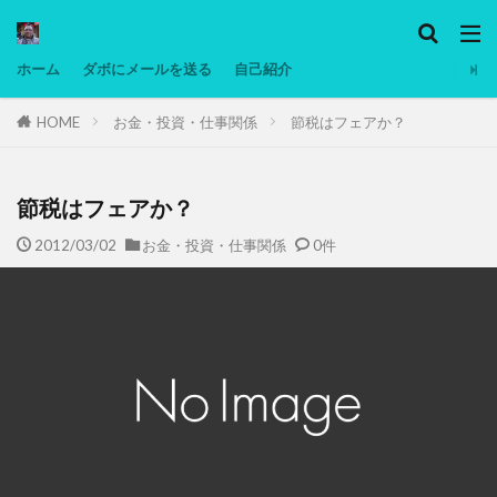
カテゴリー
ホーム
ダボにメールを送る
自己紹介
HOME
お金・投資・仕事関係
節税はフェアか？
タグ
Ninjatrader
PC
グリグリ画像
マレーシア動画
ヨーグルト
節税はフェアか？
低温調理・スロークッカー
低糖質ダイエット
2012/03/02
お金・投資・仕事関係
0件
備忘録
動画
日本人村社会
脱水シート
検索