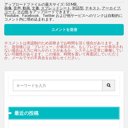
アップロードファイルの最大サイズ: 50 MB。
画像
,
音声
,
動画
,
文書
,
スプレッドシート
,
対話型
,
テキスト
,
アーカイブ
,
コード
,
その他
をアップロードできます。
Youtube、Facebook、Twitter および他サービスへのリンクは自動的に
コメント内に埋め込まれます。
最近の投稿