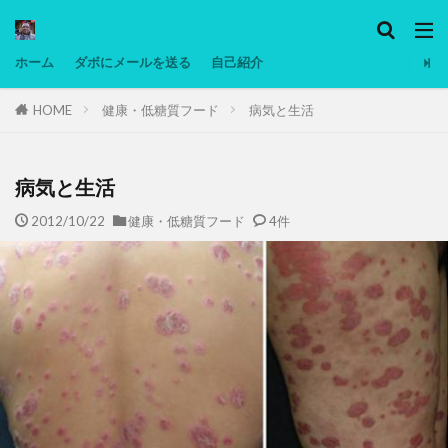
カテゴリー
ホーム
ダボにメールを送る
自己紹介
HOME
健康・低糖質フード
病気と生活
タグ
Ninjatrader
PC
グリグリ画像
マレーシア動画
ヨーグルト
病気と生活
低温調理・スロークッカー
低糖質ダイエット
2012/10/22
健康・低糖質フード
4件
備忘録
動画
日本人村社会
脱水シート
検索