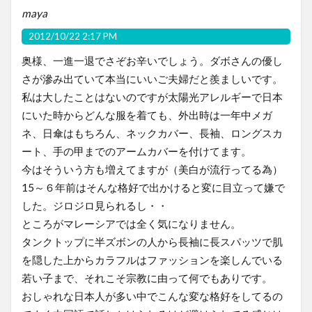
maya
2012/10/22 2:17 PM
奥様、一進一退でさぞお辛いでしょう。ダボさんの優し
さが滲み出ていて本当にいいご夫婦だと羨ましいです。
私は大したことはないのですが太陽光アレルギーで日本
にいた時からどんな服を着ても、外出時は一年中メガ
ネ、日傘はもちろん、ネックカバー、長袖、ロングスカ
ート、手の甲までのアームカバーを付けてます。
今はそういう方も増えてますが（美白が流行ってる為）
15～６年前はそんな格好で出かけると変に目立って嫌で
した。ジロジロ見られるし・・
ところがマレーシアでは全く気になりません。
タンクトップに半ズボンの人から長袖に長スパッツで肌
を隠した上からカラフルはファッションを楽しんでいる
若い子まで、それこそ宗教に由って何でもありです。
おしゃれな日本人が多い中でこんな変な格好をしてるの