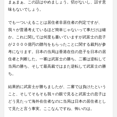
まぁまぁ、この話はやめましょう。切がないし、話す意
味もないでしょう。
でも一ついえることは居住者非居住者の判定ですが、
我々が普通考えているほど簡単じゃないって事だけは確
か。これに関しては何度も書いていますが武富士の息子
が２０００億円の贈与をもらったことに関する裁判が参
考になります。日本の当局は香港在住の息子を日本の居
住者と判断した。一審は武富士の勝ち。二審は逆転して
当局の勝ち、そして最高裁ではまた逆転して武富士の勝
ち。
結果的に武富士が勝ちましたが、二審では負けたという
こと、そしてそもそも我々の眼で見ると武富士の息子は
どう見たって海外在住者なのに当局は日本の居住者とし
て見たと言う事実。ここなんですね、怖いのは。