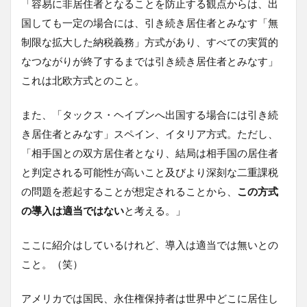
「容易に非居住者となることを防止する観点からは、出
国しても一定の場合には、引き続き居住者とみなす「無
制限な拡大した納税義務」方式があり、すべての実質的
なつながりが終了するまでは引き続き居住者とみなす」
これは北欧方式とのこと。
また、「タックス・ヘイブンへ出国する場合には引き続
き居住者とみなす」スペイン、イタリア方式。ただし、
「相手国との双方居住者となり、結局は相手国の居住者
と判定される可能性が高いこと及びより深刻な二重課税
の問題を惹起することが想定されることから、
この方式
の導入は適当ではない
と考える。」
ここに紹介はしているけれど、導入は適当では無いとの
こと。（笑）
アメリカでは国民、永住権保持者は世界中どこに居住し