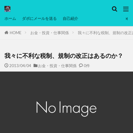
カテゴリー
ホーム
ダボにメールを送る
自己紹介
HOME
お金・投資・仕事関係
我々に不利な税制、規制の改正
タグ
Ninjatrader
PC
グリグリ画像
マレーシア動画
ヨーグルト
我々に不利な税制、規制の改正はあるのか？
低温調理・スロークッカー
低糖質ダイエット
2013/04/04
お金・投資・仕事関係
0件
備忘録
動画
日本人村社会
脱水シート
検索