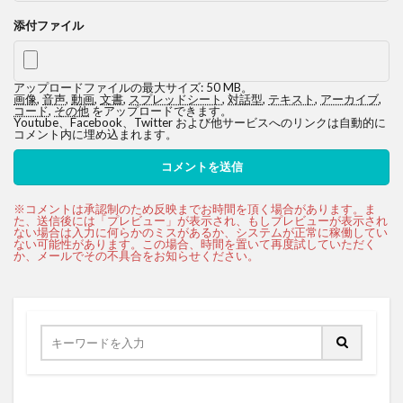
添付ファイル
アップロードファイルの最大サイズ: 50 MB。
画像
,
音声
,
動画
,
文書
,
スプレッドシート
,
対話型
,
テキスト
,
アーカイブ
,
コード
,
その他
をアップロードできます。
Youtube、Facebook、Twitter および他サービスへのリンクは自動的に
コメント内に埋め込まれます。