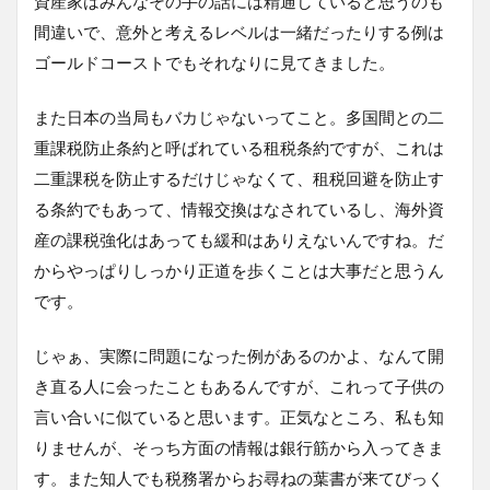
資産家はみんなその手の話には精通していると思うのも
間違いで、意外と考えるレベルは一緒だったりする例は
ゴールドコーストでもそれなりに見てきました。
また日本の当局もバカじゃないってこと。多国間との二
重課税防止条約と呼ばれている租税条約ですが、これは
二重課税を防止するだけじゃなくて、租税回避を防止す
る条約でもあって、情報交換はなされているし、海外資
産の課税強化はあっても緩和はありえないんですね。だ
からやっぱりしっかり正道を歩くことは大事だと思うん
です。
じゃぁ、実際に問題になった例があるのかよ、なんて開
き直る人に会ったこともあるんですが、これって子供の
言い合いに似ていると思います。正気なところ、私も知
りませんが、そっち方面の情報は銀行筋から入ってきま
す。また知人でも税務署からお尋ねの葉書が来てびっく