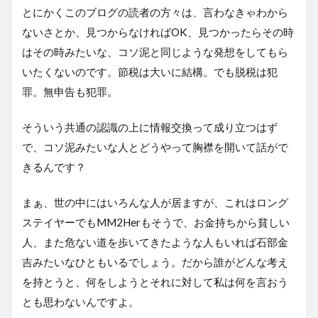
とにかくこのブログの読者の方々は、言わなきゃわから
ないさとか、見つからなければOK、見つかったらその時
はその時みたいな、コソ泥と同じような発想をしてもら
いたくないのです。節税は大いに結構。でも脱税は犯
罪。無申告も犯罪。
そういう共通の認識の上に情報交換って成り立つはず
で、コソ泥みたいな人とどうやって胸襟を開いて話がで
きるんです？
まぁ、世の中にはいろんな人が居ますが、これはロング
ステイヤーでもMM2Herもそうで、お金持ちから貧しい
人、また危ない道を歩いてきたような人もいれば石部金
吉みたいなひともいるでしょう。だから誰がどんな考え
を持とうと、何をしようとそれに対して私は何を言おう
とも思わないんですよ。