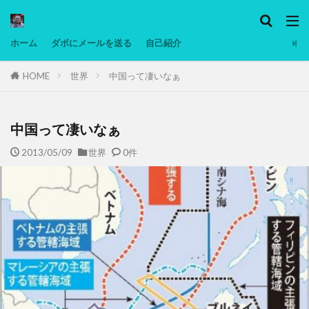
カテゴリー
ホーム
ダボにメールを送る
自己紹介
HOME
世界
中国って凄いなぁ
タグ
Ninjatrader
PC
グリグリ画像
マレーシア動画
ヨーグルト
中国って凄いなぁ
低温調理・スロークッカー
低糖質ダイエット
2013/05/09
世界
0件
備忘録
動画
日本人村社会
脱水シート
検索