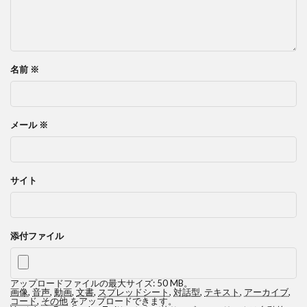
名前
※
メール
※
サイト
添付ファイル
アップロードファイルの最大サイズ: 50 MB。
画像
,
音声
,
動画
,
文書
,
スプレッドシート
,
対話型
,
テキスト
,
アーカイブ
,
コード
,
その他
をアップロードできます。