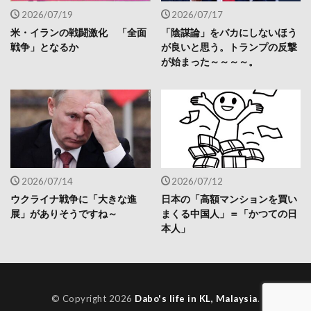
2026/07/19
2026/07/17
米・イランの戦闘激化 「全面
「陰謀論」をバカにしないほう
戦争」となるか
が良いと思う。トランプの反撃
が始まった～～～～。
2026/07/14
2026/07/12
ウクライナ戦争に「大きな進
日本の「高額マンションを買い
展」がありそうですね～
まくる中国人」＝「かつての日
本人」
© Copyright 2026
Dabo's life in KL, Malaysia
.