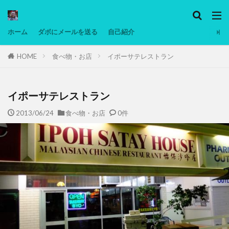
カテゴリー
ホーム
ダボにメールを送る
自己紹介
HOME
食べ物・お店
イポーサテレストラン
タグ
Ninjatrader
PC
グリグリ画像
マレーシア動画
ヨーグルト
低温調理・スロークッカー
低糖質ダイエ
イポーサテレストラン
備忘録
動画
日本人村社会
脱水シート
2013/06/24
食べ物・お店
0件
検索