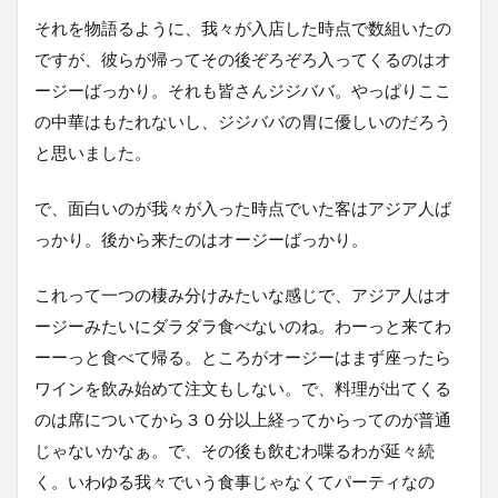
それを物語るように、我々が入店した時点で数組いたの
ですが、彼らが帰ってその後ぞろぞろ入ってくるのはオ
ージーばっかり。それも皆さんジジババ。やっぱりここ
の中華はもたれないし、ジジババの胃に優しいのだろう
と思いました。
で、面白いのが我々が入った時点でいた客はアジア人ば
っかり。後から来たのはオージーばっかり。
これって一つの棲み分けみたいな感じで、アジア人はオ
ージーみたいにダラダラ食べないのね。わーっと来てわ
ーーっと食べて帰る。ところがオージーはまず座ったら
ワインを飲み始めて注文もしない。で、料理が出てくる
のは席についてから３０分以上経ってからってのが普通
じゃないかなぁ。で、その後も飲むわ喋るわが延々続
く。いわゆる我々でいう食事じゃなくてパーティなの