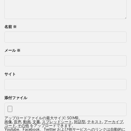
名前
※
メール
※
サイト
添付ファイル
アップロードファイルの最大サイズ: 50 MB。
画像
,
音声
,
動画
,
文書
,
スプレッドシート
,
対話型
,
テキスト
,
アーカイブ
,
コード
,
その他
をアップロードできます。
Youtube、Facebook、Twitter および他サービスへのリンクは自動的に