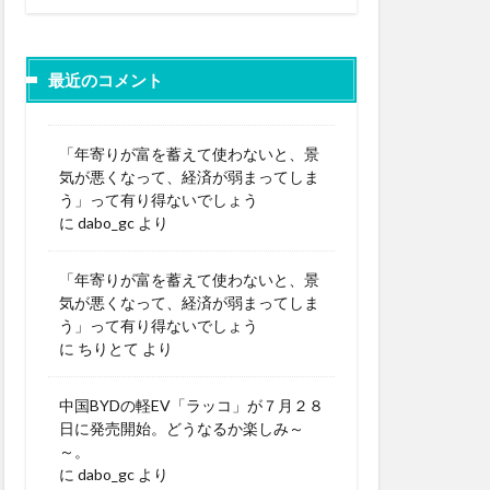
最近のコメント
「年寄りが富を蓄えて使わないと、景
気が悪くなって、経済が弱まってしま
う」って有り得ないでしょう
に
dabo_gc
より
「年寄りが富を蓄えて使わないと、景
気が悪くなって、経済が弱まってしま
う」って有り得ないでしょう
に
ちりとて
より
中国BYDの軽EV「ラッコ」が７月２８
日に発売開始。どうなるか楽しみ～
～。
に
dabo_gc
より