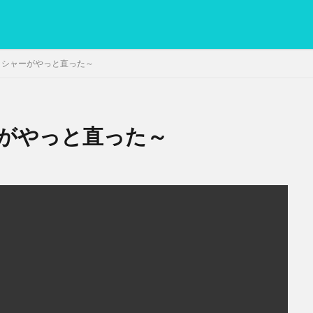
ッシャーがやっと直った～
がやっと直った～
PC
グリグリ画像
マレーシア動画
ヨーグルト
低温調理・ス
備忘録
動画
日本人村社会
脱水シート
検索