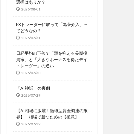
選択はありか？
2026/08/01
FXトレーダーに取って「為替介入」っ
てどうなの？
2026/07/31
日経平均の下落で「頭を抱える長期投
資家」と「大きなボーナスを得たデイ
トレーダー」の違い
2026/07/30
「AI神話」の裏側
2026/07/29
【AI相場に激震！循環型資金調達の限
界】 相場で勝つための【極意】
2026/07/29