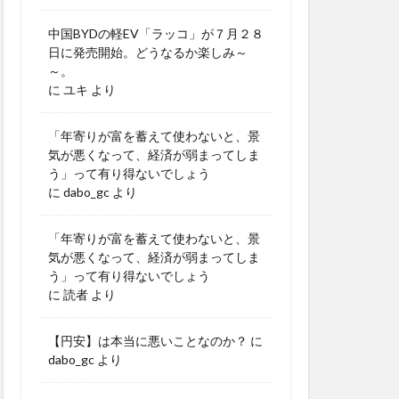
中国BYDの軽EV「ラッコ」が７月２８
日に発売開始。どうなるか楽しみ～
～。
に
ユキ
より
「年寄りが富を蓄えて使わないと、景
気が悪くなって、経済が弱まってしま
う」って有り得ないでしょう
に
dabo_gc
より
「年寄りが富を蓄えて使わないと、景
気が悪くなって、経済が弱まってしま
う」って有り得ないでしょう
に
読者
より
【円安】は本当に悪いことなのか？
に
dabo_gc
より