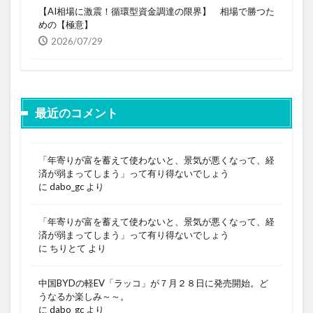
【AI相場に激震！循環型資金調達の限界】 相場で勝つた
めの【極意】
2026/07/29
最近のコメント
「年寄りが富を蓄えて使わないと、景気が悪くなって、経
済が弱まってしまう」って有り得ないでしょう
に
dabo_gc
より
「年寄りが富を蓄えて使わないと、景気が悪くなって、経
済が弱まってしまう」って有り得ないでしょう
に
ちりとて
より
中国BYDの軽EV「ラッコ」が７月２８日に発売開始。ど
うなるか楽しみ～～。
に
dabo_gc
より