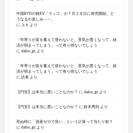
中国BYDの軽EV「ラッコ」が７月２８日に発売開始。ど
うなるか楽しみ～～。
に
ユキ
より
「年寄りが富を蓄えて使わないと、景気が悪くなって、経
済が弱まってしまう」って有り得ないでしょう
に
dabo_gc
より
「年寄りが富を蓄えて使わないと、景気が悪くなって、経
済が弱まってしまう」って有り得ないでしょう
に
読者
より
【円安】は本当に悪いことなのか？
に
dabo_gc
より
【円安】は本当に悪いことなのか？
に
鈴木秀則
より
死ぬ時に「資産ゼロで良い」という計算って当たり前？
に
dabo_gc
より