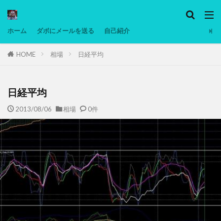
カテゴリー
ホーム
ダボにメールを送る
自己紹介
HOME
相場
日経平均
タグ
Ninjatrader
PC
グリグリ画像
マレーシア動画
ヨーグルト
日経平均
低温調理・スロークッカー
低糖質ダイエット
2013/08/06
相場
0件
備忘録
動画
日本人村社会
脱水シート
検索