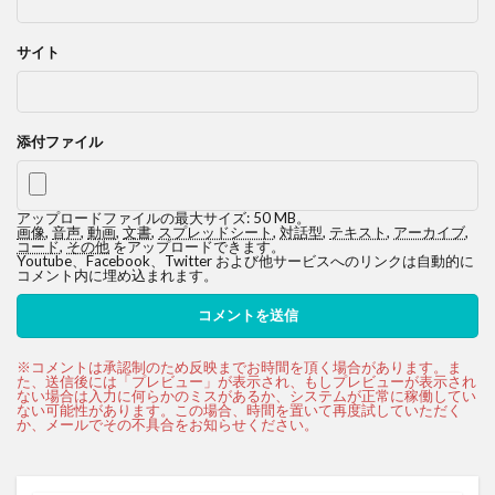
サイト
添付ファイル
アップロードファイルの最大サイズ: 50 MB。
画像
,
音声
,
動画
,
文書
,
スプレッドシート
,
対話型
,
テキスト
,
アーカイブ
,
コード
,
その他
をアップロードできます。
Youtube、Facebook、Twitter および他サービスへのリンクは自動的に
コメント内に埋め込まれます。