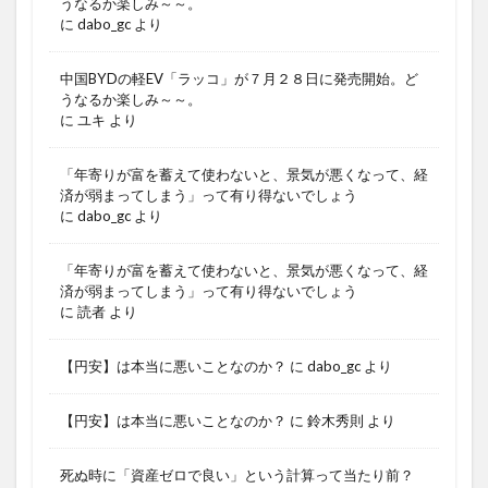
うなるか楽しみ～～。
に
dabo_gc
より
中国BYDの軽EV「ラッコ」が７月２８日に発売開始。ど
うなるか楽しみ～～。
に
ユキ
より
「年寄りが富を蓄えて使わないと、景気が悪くなって、経
済が弱まってしまう」って有り得ないでしょう
に
dabo_gc
より
「年寄りが富を蓄えて使わないと、景気が悪くなって、経
済が弱まってしまう」って有り得ないでしょう
に
読者
より
【円安】は本当に悪いことなのか？
に
dabo_gc
より
【円安】は本当に悪いことなのか？
に
鈴木秀則
より
死ぬ時に「資産ゼロで良い」という計算って当たり前？