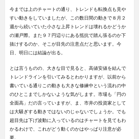
今までは上のチャートの通り、トレンドも転換点も見や
すい動きをしていましたが、この数日間の動きで８月２
週から続いていた小さな上昇トレンドは壊れるかどうか
の瀬戸際。また９７円辺りにある抵抗で踏ん張るのか下
抜けするのか、そこが目先の注意点だと思います。今
日、明日には結論が出る。
とは言うものの、大きな目で見ると、高値安値を結んで
トレンドラインを引いてみるとわかりますが、以前から
書いている通りこの動きも大きな修練中という流れの中
のひとこまでしかないような気がします。市場も「円の
全面高」だの言っていますが、ま、市井の投資家として
は大騒ぎする動きではないのじゃないでしょうか。でも
超目先は下げ波動に入っているのはチャートを見てもわ
かるわけで、これがどう動くのかはやっぱり注意が必
要。