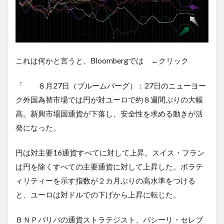
これは何かと言うと、Bloombergでは ←クリック
「 ８月27日（ブルームバーグ）：27日のニューヨー
ク外国為替市場では円が対ユーロで約８週間ぶりの大幅
高。新興市場国通貨が下落し、安全性を求める動きが活
発になった。
円は対主要16通貨すべてに対して上昇。スイス・フラン
は円を除くすべての主要通貨に対して上昇した。ボラテ
ィリティーを示す指数が２カ月ぶりの高水準をつける
と、ユーロは対ドルでの下げから上昇に転じた。
ＢＮＰパリバの通貨ストラテジスト、バシーリ・セレブ