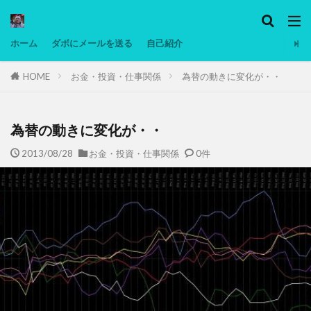
カテゴリー
ホーム
ダボにメールを送る
自己紹介
HOME
お金・投資・仕事関係
為替の動きに変化が・・
タグ
Ninjatrader
PC
グリグリ画像
マレーシア動画
ヨーグルト
為替の動きに変化が・・
低温調理・スロークッカー
低糖質ダイエット
2013/08/28
お金・投資・仕事関係
0件
備忘録
動画
日本人村社会
脱水シート
検索