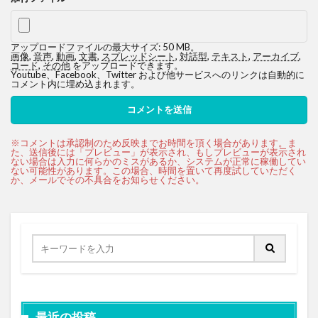
アップロードファイルの最大サイズ: 50 MB。
画像
,
音声
,
動画
,
文書
,
スプレッドシート
,
対話型
,
テキスト
,
アーカイブ
,
コード
,
その他
をアップロードできます。
Youtube、Facebook、Twitter および他サービスへのリンクは自動的に
コメント内に埋め込まれます。
最近の投稿