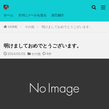
カテゴリー
ホーム
ダボにメールを送る
自己紹介
HOME
その他
明けましておめでとうございます。
タグ
Ninjatrader
PC
グリグリ画像
マレーシア動画
ヨーグルト
低温調理・スロークッカー
低糖質ダイエ
明けましておめでとうございます。
備忘録
動画
日本人村社会
脱水シート
2014/01/01
その他
4件
検索