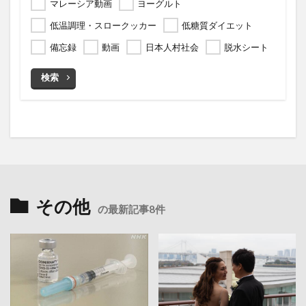
マレーシア動画
ヨーグルト
低温調理・スロークッカー
低糖質ダイエット
備忘録
動画
日本人村社会
脱水シート
検索
その他
の最新記事8件