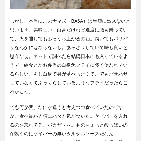
しかし、本当にこのナマズ（BASA）は馬鹿に出来ないと
思います。美味しい。白身だけれど適度に脂も乗ってい
て、火を通してもふっくら上がるのね。焼いてもパサパ
サなんかにはならないし。あっさりしていて味も良いと
思うなぁ。ネットで調べたら結構日本にも入っているよ
うで、給食とかお弁当の白身魚フライに多く使われてい
るらしい。もし白身で身が薄べったくて、でもパサパサ
していなくてふっくらしているようなフライだったらこ
れかもね。
でも何か変、なにか違うと考えつつ食べていたのです
が、食べ終わる頃にハタと気がついた。ケイパーを入れ
るのを忘れてる。バカだ～～。あのちょっと酸っぱいの
が効くのにケイパーの無いタルタルソースだなん