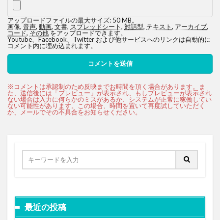
アップロードファイルの最大サイズ: 50 MB。
画像
,
音声
,
動画
,
文書
,
スプレッドシート
,
対話型
,
テキスト
,
アーカイブ
,
コード
,
その他
をアップロードできます。
Youtube、Facebook、Twitter および他サービスへのリンクは自動的に
コメント内に埋め込まれます。
最近の投稿