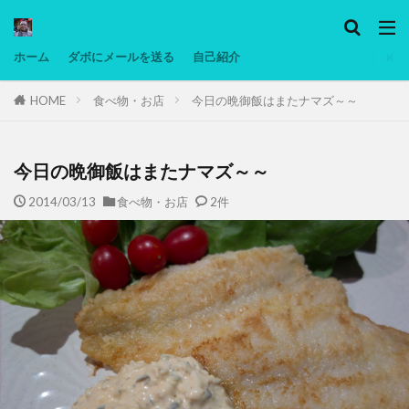
カテゴリー
ホーム
ダボにメールを送る
自己紹介
HOME
食べ物・お店
今日の晩御飯はまたナマズ～～
タグ
Ninjatrader
PC
グリグリ画像
マレーシア動画
ヨーグルト
今日の晩御飯はまたナマズ～～
低温調理・スロークッカー
低糖質ダイエット
2014/03/13
食べ物・お店
2件
備忘録
動画
日本人村社会
脱水シート
検索