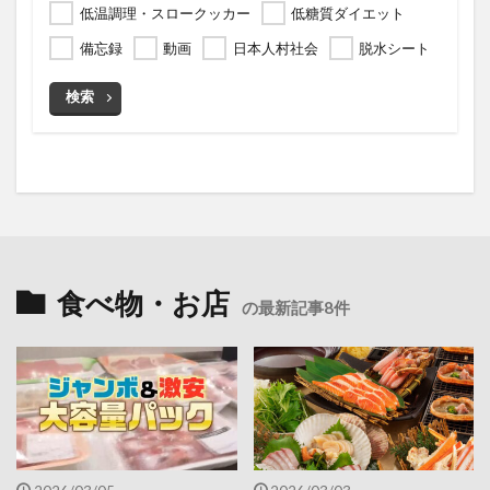
低温調理・スロークッカー
低糖質ダイエット
備忘録
動画
日本人村社会
脱水シート
検索
食べ物・お店
の最新記事8件