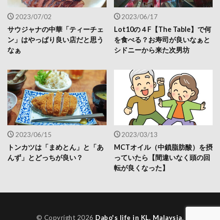
2023/07/02
2023/06/17
サウジャナの中華「ティーチェ
Lot10の４F【The Table】で何
ン」はやっぱり良い店だと思う
を食べる？お寿司が良いなぁと
なぁ
シドニーから来た次男坊
2023/06/15
2023/03/13
トンカツは「まめとん」と「あ
MCTオイル（中鎖脂肪酸）を摂
んず」とどっちが良い？
っていたら【間違いなく頭の回
転が良くなった】
© Copyright 2026
Dabo's life in KL, Malaysia
.