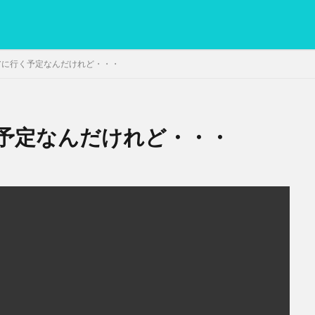
アに行く予定なんだけれど・・・
予定なんだけれど・・・
PC
グリグリ画像
マレーシア動画
ヨーグルト
低温調理・ス
備忘録
動画
日本人村社会
脱水シート
検索