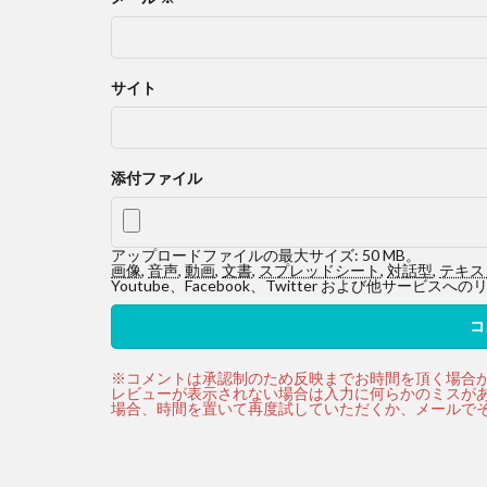
サイト
添付ファイル
アップロードファイルの最大サイズ: 50 MB。
画像
,
音声
,
動画
,
文書
,
スプレッドシート
,
対話型
,
テキス
Youtube、Facebook、Twitter および他サ