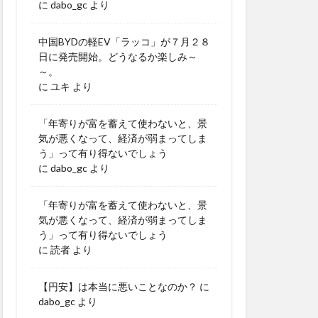
に
dabo_gc
より
中国BYDの軽EV「ラッコ」が７月２８
日に発売開始。どうなるか楽しみ～
～。
に
ユキ
より
「年寄りが富を蓄えて使わないと、景
気が悪くなって、経済が弱まってしま
う」って有り得ないでしょう
に
dabo_gc
より
「年寄りが富を蓄えて使わないと、景
気が悪くなって、経済が弱まってしま
う」って有り得ないでしょう
に
読者
より
【円安】は本当に悪いことなのか？
に
dabo_gc
より