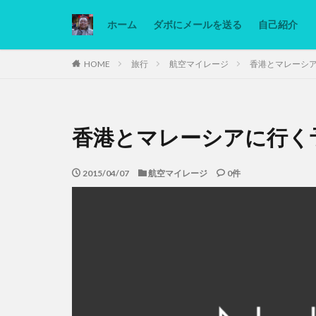
ホーム
ダボにメールを送る
自己紹介
カテゴリー
HOME
旅行
航空マイレージ
香港とマレーシ
タグ
香港とマレーシアに行く
Ninjatrader
低糖質ダイエット
2015/04/07
航空マイレージ
0件