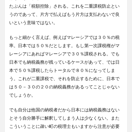
たぶんは「税額控除」される。これを二重課税防止とい
うのであって、片方で払えばもう片方は支払わないで良
いという意味ではない。
もっと細かく言えば、例えばマレーシアでは３０％の税
率。日本では５０％だとします。もし第一次課税権がマ
レーシアにあればマレーシアで３０％課税される。でも
日本でも納税義務が残っているケースがあって、では日
本で５０％課税したらトータルで８０％になってしま
う。これが二重課税で、それを防止するために、日本で
は５０－３０の２０の納税義務があるってことじゃない
でしょうか。
でも自分は他国の納税者だから日本には納税義務はない
とそう自分勝手に解釈してしまう人は少なくない。また
こういうことに疎い町の税理士もいますから注意が必要