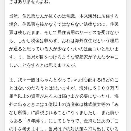
さはありませんよね。
当然、住民票なんか抜くのは常識。本来海外に居住する
場合、住民票を抜かなくてはならない法律なのに、住民
票は残したまま、そして居住者用のサービスを受けなが
ら、しかし税金は収めず、おれは海外在住だという理屈
が通ると思っている人が少なくないのは面白いと思いま
す。ま、当局が目をつけるような資産家がそんなややこ
しいことをするとは思えませんが。
ま、我々一般はちゃんとやっていれば心配するほどのこ
とはないのだろうとは思いますが、海外に５０００万円
相当以上の資産がある人は届け出が必要になったり、海
外に出るときには１億以上の資産家は株式債券等の「み
なし所得」に課税されることになりましたし、また前か
らある「５年縛り」にしてもそうで、金持ちはあの手こ
の手を考えますし、当局はその対抗策を打ち出している