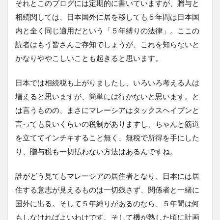
それとこのブログには定期的に書いていますが、贈与と
相続関しては、日本国外に居を移しても５年間は日本国
内と全く同じ適用だという「５年縛りの法律」。ここの
読者はもう皆さんご存知でしょうが、これを知らないと
かなりややこしいことも起きると思います。
日本では相続税も上がりましたし、いろいろ考える人は
増えると思いますが、簡単には行かないと思います。と
は言うものの、まさにマレーシアはタックスヘイブンと
言っても良いくらいの税制がありますし、ちゃんと筋道
を立ててインチキすること無く、無税で所得を手にした
り、贈与税も一切払わない方法はあるんですね。
誰がどう見てもマレーシアの居住者となり、日本には居
住する意志が見えるものは一切残さず、関係者と一緒に
国外に出る。そして５年縛りがあるのなら、５年間は何
もしなければよいわけです。そして機が熟した頃に計画