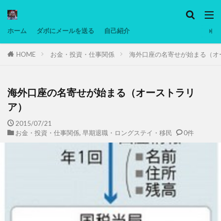
カテゴリー
ホーム
ダボにメールを送る
自己紹介
HOME
お金・投資・仕事関係
海外口座の名寄せが始まる（オ
タグ
Ninjatrader
PC
グリグリ画像
マレーシア動画
ヨーグルト
海外口座の名寄せが始まる（オーストラリ
低温調理・スロークッカー
低糖質ダイエット
ア）
備忘録
動画
日本人村社会
脱水シート
2015/07/21
お金・投資・仕事関係
,
早期退職・ロングステイ・移民
0件
検索