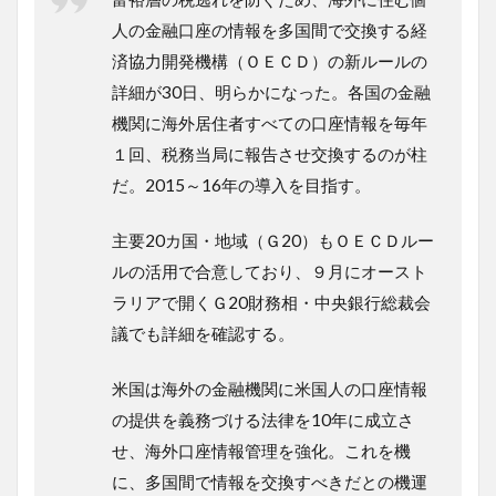
人の金融口座の情報を多国間で交換する経
済協力開発機構（ＯＥＣＤ）の新ルールの
詳細が30日、明らかになった。各国の金融
機関に海外居住者すべての口座情報を毎年
１回、税務当局に報告させ交換するのが柱
だ。2015～16年の導入を目指す。
主要20カ国・地域（Ｇ20）もＯＥＣＤルー
ルの活用で合意しており、９月にオースト
ラリアで開くＧ20財務相・中央銀行総裁会
議でも詳細を確認する。
米国は海外の金融機関に米国人の口座情報
の提供を義務づける法律を10年に成立さ
せ、海外口座情報管理を強化。これを機
に、多国間で情報を交換すべきだとの機運