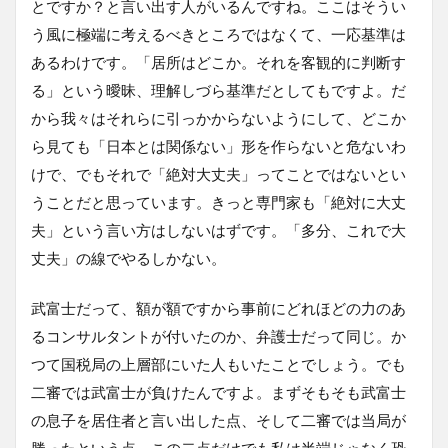
とですか？と言い出す人がいるんですね。ここはそうい
う風に極端に考えるべきところではなくて、一応基準は
あるわけです。「居所はどこか。それを客観的に判断す
る」という曖昧、理解しづら基準だとしてもですよ。だ
から我々はそれらに引っかからないようにして、どこか
ら見ても「日本とは関係ない」形を作らないと危ないわ
けで、でもそれで「絶対大丈夫」ってことではないとい
うことだと思っています。きっと専門家も「絶対に大丈
夫」という言い方はしないはずです。「多分、これで大
丈夫」の線でやるしかない。
武富士だって、額が額ですから事前にどれほどの力のあ
るコンサルタントが付いたのか、弁護士だって同じ。か
つて国税局の上層部にいた人もいたことでしょう。でも
二審では武富士が負けたんですよ。まずそもそも武富士
の息子を居住者と言い出した点、そして二審では当局が
勝ったという点、この二点だけでも私は半端じゃなく恐