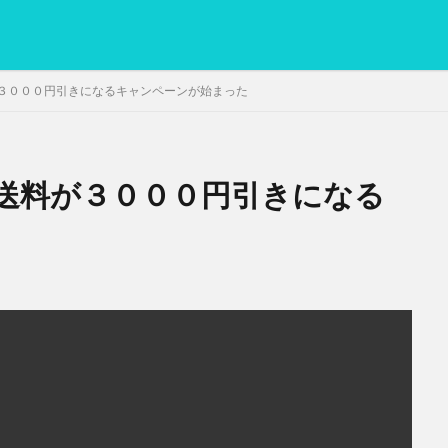
３０００円引きになるキャンペーンが始まった
送料が３０００円引きになる
PC
グリグリ画像
マレーシア動画
ヨーグルト
低温調理・ス
備忘録
動画
日本人村社会
脱水シート
検索