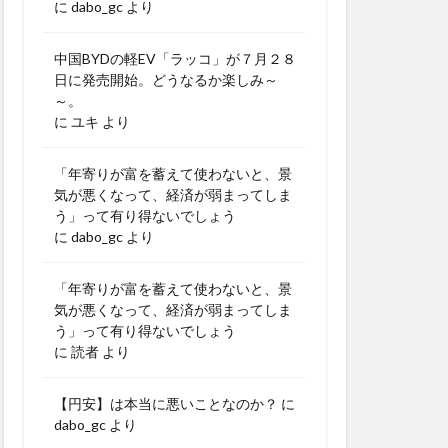
に
dabo_gc
より
中国BYDの軽EV「ラッコ」が７月２８
日に発売開始。どうなるか楽しみ～
～。
に
ユキ
より
「年寄りが富を蓄えて使わないと、景
気が悪くなって、経済が弱まってしま
う」って有り得ないでしょう
に
dabo_gc
より
「年寄りが富を蓄えて使わないと、景
気が悪くなって、経済が弱まってしま
う」って有り得ないでしょう
に
読者
より
【円安】は本当に悪いことなのか？
に
dabo_gc
より