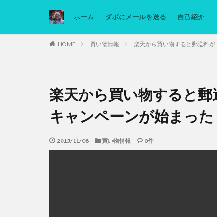
ホーム
ダボにメールを送る
自己紹介
カテゴリー
HOME
買い物情報
楽天から買い物すると郵送料が
タグ
楽天から買い物すると郵
Ninjatrader
低糖質ダイエット
キャンペーンが始まった
2015/11/08
買い物情報
0件