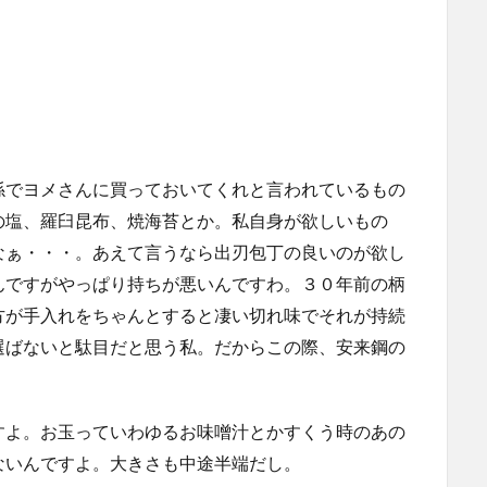
係でヨメさんに買っておいてくれと言われているもの
の塩、羅臼昆布、焼海苔とか。私自身が欲しいもの
なぁ・・・。あえて言うなら出刃包丁の良いのが欲し
んですがやっぱり持ちが悪いんですわ。３０年前の柄
方が手入れをちゃんとすると凄い切れ味でそれが持続
選ばないと駄目だと思う私。だからこの際、安来鋼の
すよ。お玉っていわゆるお味噌汁とかすくう時のあの
ないんですよ。大きさも中途半端だし。