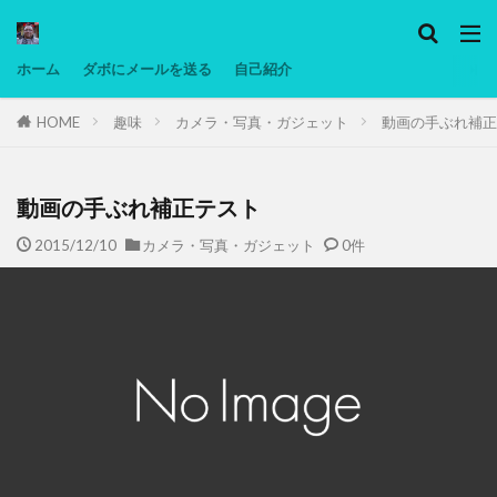
カテゴリー
ホーム
ダボにメールを送る
自己紹介
HOME
趣味
カメラ・写真・ガジェット
動画の手ぶれ補正
タグ
Ninjatrader
PC
グリグリ画像
マレーシア動画
低温調理・スロークッカー
低糖質ダイエット
備忘
動画の手ぶれ補正テスト
日本人村社会
脱水シート
2015/12/10
カメラ・写真・ガジェット
0件
検索