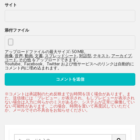
サイト
添付ファイル
アップロードファイルの最大サイズ: 50 MB。
画像
,
音声
,
動画
,
文書
,
スプレッドシート
,
対話型
,
テキスト
,
アーカイブ
,
コード
,
その他
をアップロードできます。
Youtube、Facebook、Twitter および他サービスへのリンクは自動的に
コメント内に埋め込まれます。