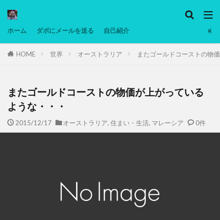
カテゴリー
ホーム
ダボにメールを送る
自己紹介
HOME
世界
オーストラリア
またゴールドコーストの物価
タグ
Ninjatrader
PC
グリグリ画像
マレーシア動画
ヨーグルト
またゴールドコーストの物価が上がっている
低温調理・スロークッカー
低糖質ダイエット
ような・・・
備忘録
動画
日本人村社会
脱水シート
2015/12/17
オーストラリア
,
住まい・生活
,
マレーシア
0件
検索