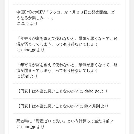
中国BYDの軽EV「ラッコ」が７月２８日に発売開始。ど
うなるか楽しみ～～。
に
ユキ
より
「年寄りが富を蓄えて使わないと、景気が悪くなって、経
済が弱まってしまう」って有り得ないでしょう
に
dabo_gc
より
「年寄りが富を蓄えて使わないと、景気が悪くなって、経
済が弱まってしまう」って有り得ないでしょう
に
読者
より
【円安】は本当に悪いことなのか？
に
dabo_gc
より
【円安】は本当に悪いことなのか？
に
鈴木秀則
より
死ぬ時に「資産ゼロで良い」という計算って当たり前？
に
dabo_gc
より