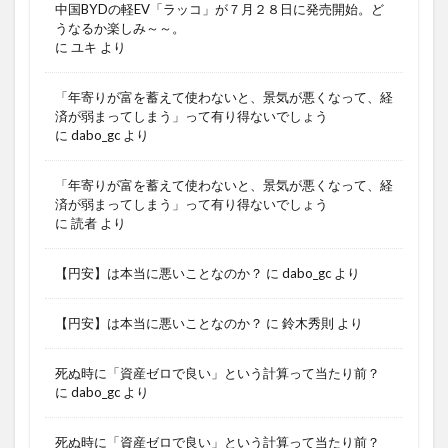
中国BYDの軽EV「ラッコ」が７月２８日に発売開始。ど
うなるか楽しみ～～。
に
ユキ
より
「年寄りが富を蓄えて使わないと、景気が悪くなって、経
済が弱まってしまう」って有り得ないでしょう
に
dabo_gc
より
「年寄りが富を蓄えて使わないと、景気が悪くなって、経
済が弱まってしまう」って有り得ないでしょう
に
読者
より
【円安】は本当に悪いことなのか？
に
dabo_gc
より
【円安】は本当に悪いことなのか？
に
鈴木秀則
より
死ぬ時に「資産ゼロで良い」という計算って当たり前？
に
dabo_gc
より
死ぬ時に「資産ゼロで良い」という計算って当たり前？