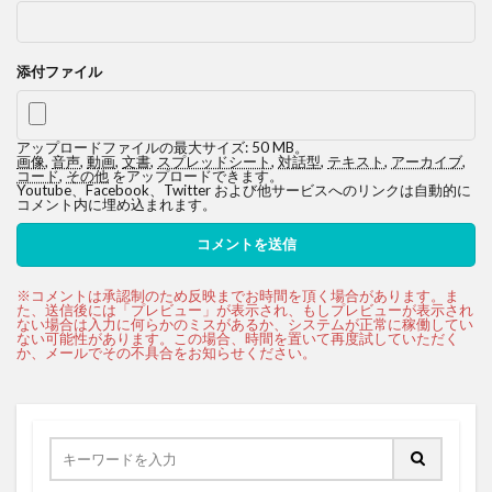
添付ファイル
アップロードファイルの最大サイズ: 50 MB。
画像
,
音声
,
動画
,
文書
,
スプレッドシート
,
対話型
,
テキスト
,
アーカイブ
,
コード
,
その他
をアップロードできます。
Youtube、Facebook、Twitter および他サービスへのリンクは自動的に
コメント内に埋め込まれます。