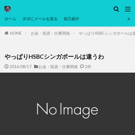
カテゴリー
ホーム
ダボにメールを送る
自己紹介
HOME
お金・投資・仕事関係
やっぱりHSBCシンガポールは
タグ
Ninjatrader
PC
グリグリ画像
マレーシア動画
ヨーグルト
やっぱりHSBCシンガポールは違うわ
低温調理・スロークッカー
低糖質ダイエット
2016/08/17
お金・投資・仕事関係
2件
備忘録
動画
日本人村社会
脱水シート
検索