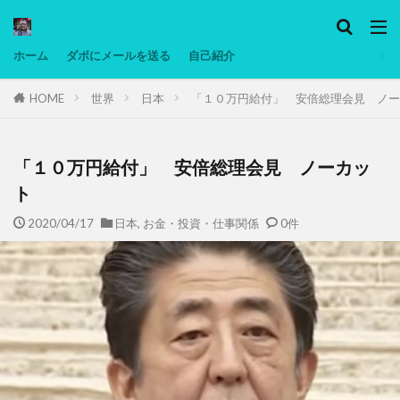
カテゴリー
ホーム
ダボにメールを送る
自己紹介
HOME
世界
日本
「１０万円給付」 安倍総理会見 ノー
タグ
Ninjatrader
PC
グリグリ画像
マレーシア動画
低温調理・スロークッカー
低糖質ダイエット
備忘
「１０万円給付」 安倍総理会見 ノーカッ
日本人村社会
脱水シート
ト
2020/04/17
日本
,
お金・投資・仕事関係
0件
検索