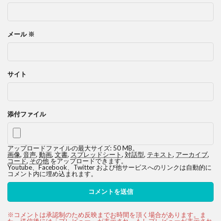
メール
※
サイト
添付ファイル
アップロードファイルの最大サイズ: 50 MB。
画像
,
音声
,
動画
,
文書
,
スプレッドシート
,
対話型
,
テキスト
,
アーカイブ
,
コード
,
その他
をアップロードできます。
Youtube、Facebook、Twitter および他サービスへのリンクは自動的に
コメント内に埋め込まれます。