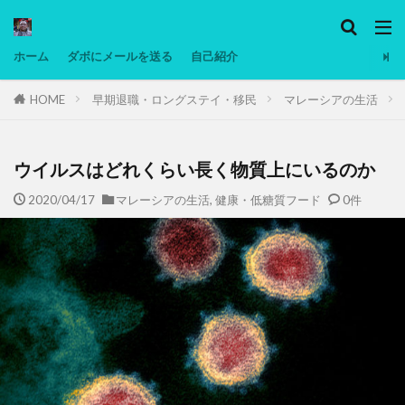
カテゴリー
ホーム
ダボにメールを送る
自己紹介
HOME
早期退職・ロングステイ・移民
マレーシアの生活
タグ
Ninjatrader
PC
グリグリ画像
マレーシア動画
ヨーグルト
ウイルスはどれくらい長く物質上にいるのか
低温調理・スロークッカー
低糖質ダイエット
2020/04/17
マレーシアの生活
,
健康・低糖質フード
0件
備忘録
動画
日本人村社会
脱水シート
検索