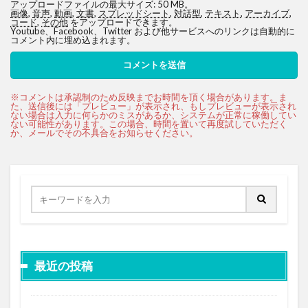
アップロードファイルの最大サイズ: 50 MB。
画像
,
音声
,
動画
,
文書
,
スプレッドシート
,
対話型
,
テキスト
,
アーカイブ
,
コード
,
その他
をアップロードできます。
Youtube、Facebook、Twitter および他サービスへのリンクは自動的に
コメント内に埋め込まれます。
最近の投稿