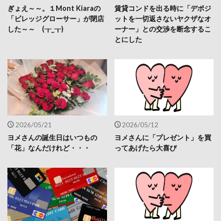
ぎょえ～～。１Mont Kiaraの
賃貸コンドを出る時に「デポジ
「ビレッジグローサー」が閉店
ットを一切返さないヤクザなオ
した～～ (┰_┰)
ーナー」との交渉を断念するこ
とにした
2026/05/21
2026/05/12
ヨメさんの誕生日はいつもの
ヨメさんに「プレゼント」を買
「花」なんだけれど・・・
ってあげたら大喜び