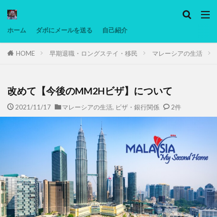
カテゴリー
ホーム
ダボにメールを送る
自己紹介
HOME
早期退職・ロングステイ・移民
マレーシアの生活
タグ
Ninjatrader
PC
グリグリ画像
マレーシア動画
ヨーグルト
低温調理・スロークッカー
低糖質ダイエ
改めて【今後のMM2Hビザ】について
備忘録
動画
日本人村社会
脱水シート
2021/11/17
マレーシアの生活
,
ビザ・銀行関係
2件
検索