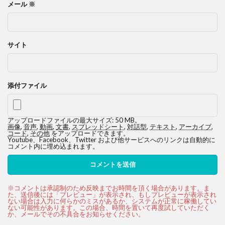
メール
※
サイト
添付ファイル
アップロードファイルの最大サイズ: 50 MB。
画像
,
音声
,
動画
,
文書
,
スプレッドシート
,
対話型
,
テキスト
,
アーカイブ
,
コード
,
その他
をアップロードできます。
Youtube、Facebook、Twitter および他サービスへのリンクは自動的に
コメント内に埋め込まれます。