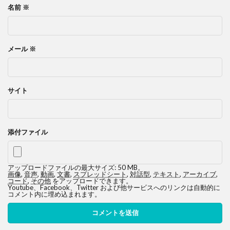
名前
※
メール
※
サイト
添付ファイル
アップロードファイルの最大サイズ: 50 MB。
画像
,
音声
,
動画
,
文書
,
スプレッドシート
,
対話型
,
テキスト
,
アーカイブ
,
コード
,
その他
をアップロードできます。
Youtube、Facebook、Twitter および他サービスへのリンクは自動的に
コメント内に埋め込まれます。