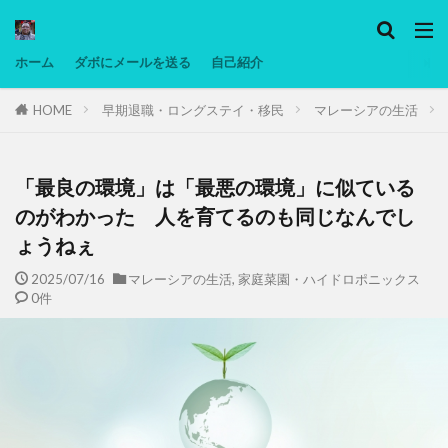
カテゴリー
ホーム
ダボにメールを送る
自己紹介
HOME
早期退職・ロングステイ・移民
マレーシアの生活
タグ
Ninjatrader
PC
グリグリ画像
マレーシア動画
ヨーグルト
「最良の環境」は「最悪の環境」に似ている
低温調理・スロークッカー
低糖質ダイエット
のがわかった 人を育てるのも同じなんでし
ょうねぇ
備忘録
動画
日本人村社会
脱水シート
2025/07/16
マレーシアの生活
,
家庭菜園・ハイドロポニックス
検索
0件