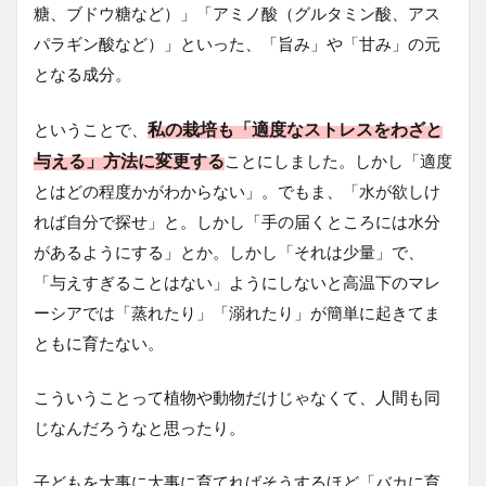
糖、ブドウ糖など）」「アミノ酸（グルタミン酸、アス
パラギン酸など）」といった、「旨み」や「甘み」の元
となる成分。
私の栽培も「適度なストレスをわざと
ということで、
与える」方法に変更する
ことにしました。しかし「適度
とはどの程度かがわからない」。でもま、「水が欲しけ
れば自分で探せ」と。しかし「手の届くところには水分
があるようにする」とか。しかし「それは少量」で、
「与えすぎることはない」ようにしないと高温下のマレ
ーシアでは「蒸れたり」「溺れたり」が簡単に起きてま
ともに育たない。
こういうことって植物や動物だけじゃなくて、人間も同
じなんだろうなと思ったり。
子どもを大事に大事に育てればそうするほど「バカに育