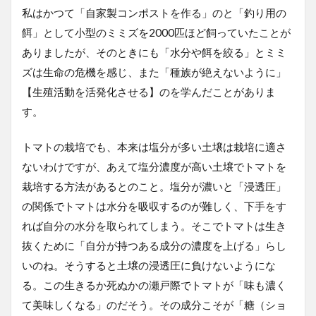
私はかつて「自家製コンポストを作る」のと「釣り用の
餌」として小型のミミズを2000匹ほど飼っていたことが
ありましたが、そのときにも「水分や餌を絞る」とミミ
ズは生命の危機を感じ、また「種族が絶えないように」
【生殖活動を活発化させる】のを学んだことがありま
す。
トマトの栽培でも、本来は塩分が多い土壌は栽培に適さ
ないわけですが、あえて塩分濃度が高い土壌でトマトを
栽培する方法があるとのこと。塩分が濃いと「浸透圧」
の関係でトマトは水分を吸収するのが難しく、下手をす
れば自分の水分を取られてしまう。そこでトマトは生き
抜くために「自分が持つある成分の濃度を上げる」らし
いのね。そうすると土壌の浸透圧に負けないようにな
る。この生きるか死ぬかの瀬戸際でトマトが「味も濃く
て美味しくなる」のだそう。その成分こそが「糖（ショ