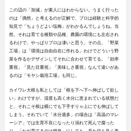
この辺の「加減」が素人にはわからない。うまく行った
のは「偶然」と考えるのが正解で、プロは経験と科学的
知見で「ちょうどよい塩梅」がわかるんでしょうね。当
然、それは育てる種類や品種、農園の環境にも左右され
るわけで、やっぱりプロは凄いと思う。その点、「野菜
工場」は「環境は自由自在に作れる」わけでどういう野
菜を作るかデザインしてそれに合わせて育てる。「効率
重視」「見た目重視」「美味しさ重視」なんて違いがあ
るのは「モヤシ栽培工場」も同じ。
カイワレ大根も私としては「根を下へ下へ伸ばして欲し
い」わけですが、湿度も高く水分に恵まれている状態だ
と、それこそ根は横にでも下手すりゃ上にでも伸ばして
しまう。それでいて「水分過多」の場合は「高温のマレ
ーシア」では生育不良になったり溺れて死んで腐った
り。「ただ育てるのは簡単」にしても、見た目も良く美