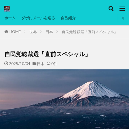
カテゴリー
ホーム
ダボにメールを送る
自己紹介
HOME
世界
日本
自民党総裁選「直前スペシャル」
タグ
Ninjatrader
PC
グリグリ画像
マレーシア動画
ヨーグルト
自民党総裁選「直前スペシャル」
低温調理・スロークッカー
低糖質ダイエット
2025/10/04
日本
0件
備忘録
動画
日本人村社会
脱水シート
検索