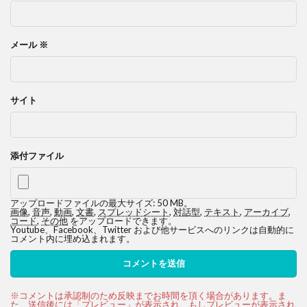
メール
※
サイト
添付ファイル
アップロードファイルの最大サイズ: 50 MB。
画像
,
音声
,
動画
,
文書
,
スプレッドシート
,
対話型
,
テキスト
,
アーカイブ
,
コード
,
その他
をアップロードできます。
Youtube、Facebook、Twitter および他サービスへのリンクは自動的に
コメント内に埋め込まれます。