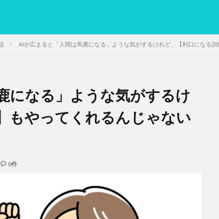
活
AIが広まると「人間は馬鹿になる」ような気がするけれど、【利口になる
馬鹿になる」ような気がするけ
PC
グリグリ画像
マレーシア動画
ヨーグルト
低温調理・ス
備忘録
動画
日本人村社会
脱水シート
】もやってくれるんじゃない
検索
0件