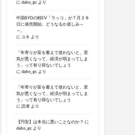
に
dabo_gc
より
中国BYDの軽EV「ラッコ」が７月２８
日に発売開始。どうなるか楽しみ～
～。
に
ユキ
より
「年寄りが富を蓄えて使わないと、景
気が悪くなって、経済が弱まってしま
う」って有り得ないでしょう
に
dabo_gc
より
「年寄りが富を蓄えて使わないと、景
気が悪くなって、経済が弱まってしま
う」って有り得ないでしょう
に
読者
より
【円安】は本当に悪いことなのか？
に
dabo_gc
より