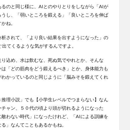
るのと同じ様に、AIとのやりとりをしながら「AIが
ろうし、「弱いところを鍛える」「良いところを伸ば
すかね。
分析されて、「より良い結果を出すようになった」の
すぐ出てくるような気がするんですよ。
走り込め、水は飲むな、死ぬ気でやれとか、そんな
今は「どの筋肉をどう鍛えるべき」とか、身体能力も
がわかっているのと同じように「脳みそを鍛えてくれ
き推理小説」でも【小学生レベルでつまらない】なん
ーチャン、５０代の頃より頭が切れるようになった
に敵わない時代」になったけれど、「AIによる訓練を
なる」なんてこともあるかもね。