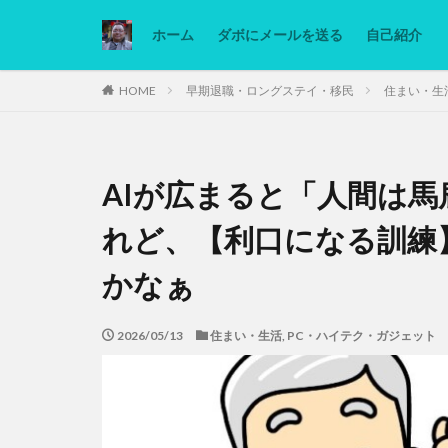
ホーム
ダボにメールを送る
自己紹介
カテゴリー
HOME
早期退職・ロングステイ・移民
住まい・生
タグ
AIが広まると「人間は
Ninjatrader
低糖質ダイエット
れど、【利口になる訓練
かなぁ
2026/05/13
住まい・生活
,
PC・ハイテク・ガジェット