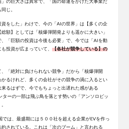
画」の巨大さは異常で、「国の命運をかけた大事業だ
も同じ。
資をした」わけで、今の「AIの世界」は【多くの企
【総額】としては「核爆弾開発よりも遥かに大きい」
、「巨額の投資は今後も必要」で、今では「AIを動
にも投資が広まっていて、
【各社が競争している】の
て、「絶対に負けられない競争」だから「核爆弾開
わかるけれど、多くの会社がその競争の渦に入るとい
は来るはずで、今でもちょっと出遅れた感がある
タセンターの一部は飛ぶ鳥を落とす勢いの「アンソロピッ
）。
国では、最盛期には５００社を超える企業がEVを作っ
集約されている。これは「次のブーム」と言われる