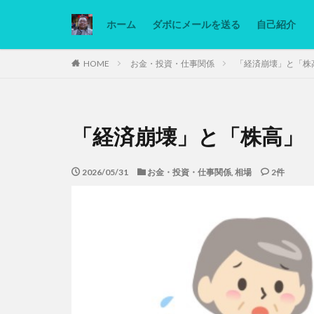
ホーム
ダボにメールを送る
自己紹介
カテゴリー
HOME
お金・投資・仕事関係
「経済崩壊」と「株
タグ
「経済崩壊」と「株高」
Ninjatrader
低糖質ダイエット
2026/05/31
お金・投資・仕事関係
,
相場
2件