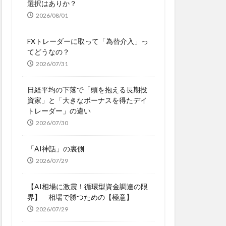
選択はありか？
2026/08/01
FXトレーダーに取って「為替介入」っ
てどうなの？
2026/07/31
日経平均の下落で「頭を抱える長期投
資家」と「大きなボーナスを得たデイ
トレーダー」の違い
2026/07/30
「AI神話」の裏側
2026/07/29
【AI相場に激震！循環型資金調達の限
界】 相場で勝つための【極意】
2026/07/29