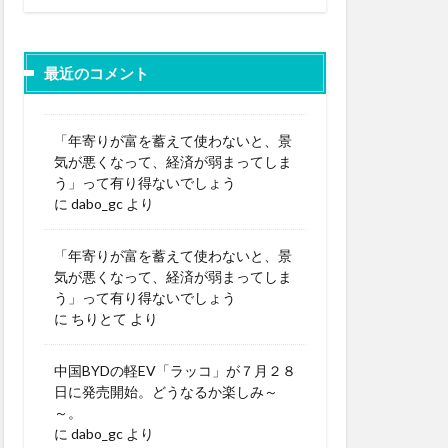
最近のコメント
「年寄りが富を蓄えて使わないと、景
気が悪くなって、経済が弱まってしま
う」って有り得ないでしょう
に
dabo_gc
より
「年寄りが富を蓄えて使わないと、景
気が悪くなって、経済が弱まってしま
う」って有り得ないでしょう
に
ちりとて
より
中国BYDの軽EV「ラッコ」が７月２８
日に発売開始。どうなるか楽しみ～
～。
に
dabo_gc
より