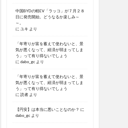
中国BYDの軽EV「ラッコ」が７月２８
日に発売開始。どうなるか楽しみ～
～。
に
ユキ
より
「年寄りが富を蓄えて使わないと、景
気が悪くなって、経済が弱まってしま
う」って有り得ないでしょう
に
dabo_gc
より
「年寄りが富を蓄えて使わないと、景
気が悪くなって、経済が弱まってしま
う」って有り得ないでしょう
に
読者
より
【円安】は本当に悪いことなのか？
に
dabo_gc
より