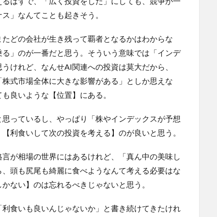
えるはずで、「広く投資をした」にしても、競争が一
ナス」なんてことも起きそう。
またどの会社が生き残って覇者となるかはわからな
乗る」のが一番だと思う。そういう意味では「インデ
うけれど、なんせAI関連への投資は莫大だから、
「株式市場全体に大きな影響がある」としか思えな
ても良いような【位置】にある。
と思っているし、やっぱり「株やインデックスが予想
、【利食いして次の投資を考える】のが良いと思う。
格言が相場の世界にはあるけれど、「真ん中の美味し
ら、頭も尻尾も綺麗に食べようなんて考える必要はな
しかない】のは忘れるべきじゃないと思う。
「利食いも良いんじゃないか」と書き続けてきたけれ