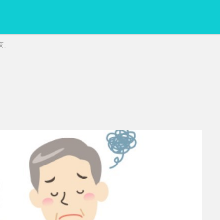
高」
PC
グリグリ画像
マレーシア動画
ヨーグルト
低温調理・ス
備忘録
動画
日本人村社会
脱水シート
検索