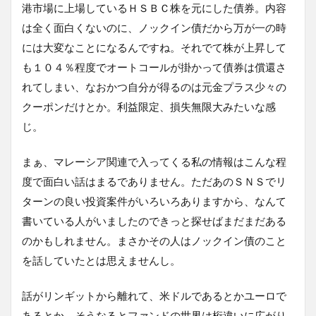
港市場に上場しているＨＳＢＣ株を元にした債券。内容
は全く面白くないのに、ノックイン債だから万が一の時
には大変なことになるんですね。それでて株が上昇して
も１０４％程度でオートコールが掛かって債券は償還さ
れてしまい、なおかつ自分が得るのは元金プラス少々の
クーポンだけとか。利益限定、損失無限大みたいな感
じ。
まぁ、マレーシア関連で入ってくる私の情報はこんな程
度で面白い話はまるでありません。ただあのＳＮＳでリ
ターンの良い投資案件がいろいろありますから、なんて
書いている人がいましたのできっと探せばまだまだある
のかもしれません。まさかその人はノックイン債のこと
を話していたとは思えませんし。
話がリンギットから離れて、米ドルであるとかユーロで
あるとか、そうなるとファンドの世界は桁違いに広がり