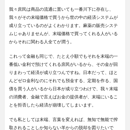
我々庶民は商品の流通に置いても一番川下に存在し、
我々がその末端価格で買うから世の中の経済システムが
成り立っているのがよくわかります。麻薬の販売システ
ムじゃありませんが、末端価格で買ってくれる人がいる
からそれに関わる人全てが潤う。
これって金融も同じで、たとえ小額でもそれを末端の一
番低い金利で預けてくれる庶民がいるから、その金が回
りまわって経済が成り立つんですね。日本だって、ほと
んどゼロ金利なのにそれでも預金する、定期を作る、国
債を買う人がいるから日本が成り立つわけで、我々末端
の消費者、金融で言えばお金の提供者が、末端にいるこ
とを拒否したら経済が崩壊してしまいます。
でも私としては末端、言葉を変えれば、無知で無能で搾
取されることしか知らない羊からの脱却を図りたいで