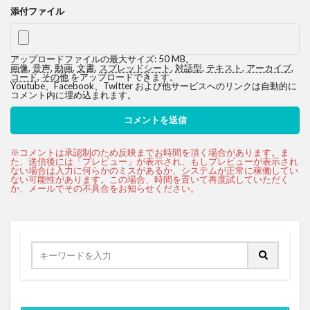
添付ファイル
アップロードファイルの最大サイズ: 50 MB。
画像
,
音声
,
動画
,
文書
,
スプレッドシート
,
対話型
,
テキスト
,
アーカイブ
,
コード
,
その他
をアップロードできます。
Youtube、Facebook、Twitter および他サービスへのリンクは自動的に
コメント内に埋め込まれます。