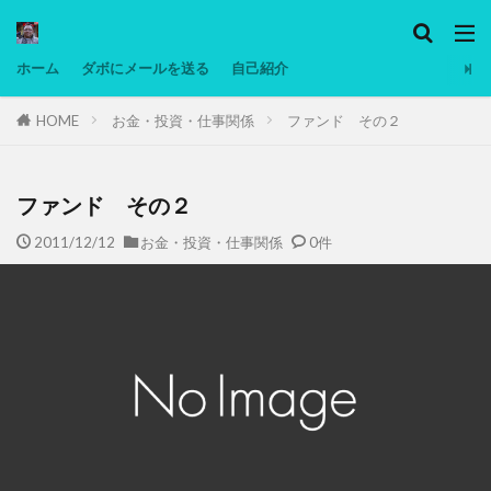
カテゴリー
ホーム
ダボにメールを送る
自己紹介
HOME
お金・投資・仕事関係
ファンド その２
タグ
Ninjatrader
PC
グリグリ画像
マレーシア動画
ヨーグルト
ファンド その２
低温調理・スロークッカー
低糖質ダイエット
2011/12/12
お金・投資・仕事関係
0件
備忘録
動画
日本人村社会
脱水シート
検索