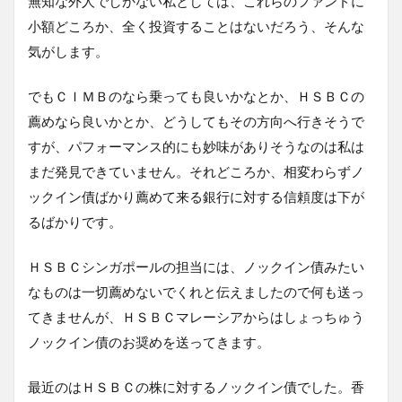
無知な外人でしかない私としては、これらのファンドに
小額どころか、全く投資することはないだろう、そんな
気がします。
でもＣＩＭＢのなら乗っても良いかなとか、ＨＳＢＣの
薦めなら良いかとか、どうしてもその方向へ行きそうで
すが、パフォーマンス的にも妙味がありそうなのは私は
まだ発見できていません。それどころか、相変わらずノ
ックイン債ばかり薦めて来る銀行に対する信頼度は下が
るばかりです。
ＨＳＢＣシンガポールの担当には、ノックイン債みたい
なものは一切薦めないでくれと伝えましたので何も送っ
てきませんが、ＨＳＢＣマレーシアからはしょっちゅう
ノックイン債のお奨めを送ってきます。
最近のはＨＳＢＣの株に対するノックイン債でした。香