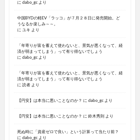
に
dabo_gc
より
中国BYDの軽EV「ラッコ」が７月２８日に発売開始。ど
うなるか楽しみ～～。
に
ユキ
より
「年寄りが富を蓄えて使わないと、景気が悪くなって、経
済が弱まってしまう」って有り得ないでしょう
に
dabo_gc
より
「年寄りが富を蓄えて使わないと、景気が悪くなって、経
済が弱まってしまう」って有り得ないでしょう
に
読者
より
【円安】は本当に悪いことなのか？
に
dabo_gc
より
【円安】は本当に悪いことなのか？
に
鈴木秀則
より
死ぬ時に「資産ゼロで良い」という計算って当たり前？
に
dabo_gc
より