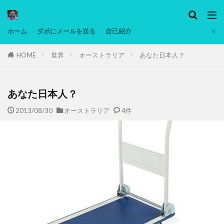
カテゴリー
ホーム
ダボにメールを送る
自己紹介
HOME
世界
オーストラリア
あなた日本人？
タグ
Ninjatrader
PC
グリグリ画像
マレーシア動画
ヨーグルト
あなた日本人？
低温調理・スロークッカー
低糖質ダイエット
2013/08/30
オーストラリア
4件
備忘録
動画
日本人村社会
脱水シート
検索