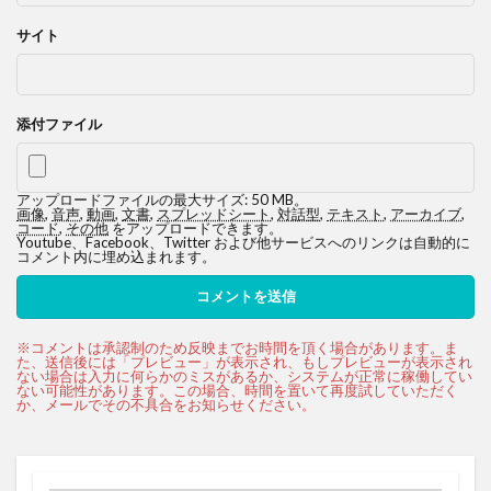
サイト
添付ファイル
アップロードファイルの最大サイズ: 50 MB。
画像
,
音声
,
動画
,
文書
,
スプレッドシート
,
対話型
,
テキスト
,
アーカイブ
,
コード
,
その他
をアップロードできます。
Youtube、Facebook、Twitter および他サービスへのリンクは自動的に
コメント内に埋め込まれます。