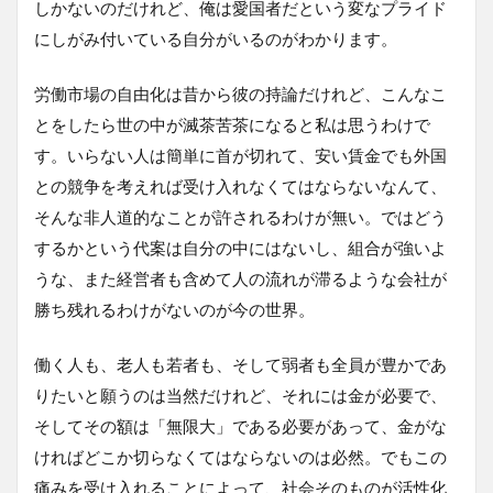
しかないのだけれど、俺は愛国者だという変なプライド
にしがみ付いている自分がいるのがわかります。
労働市場の自由化は昔から彼の持論だけれど、こんなこ
とをしたら世の中が滅茶苦茶になると私は思うわけで
す。いらない人は簡単に首が切れて、安い賃金でも外国
との競争を考えれば受け入れなくてはならないなんて、
そんな非人道的なことが許されるわけが無い。ではどう
するかという代案は自分の中にはないし、組合が強いよ
うな、また経営者も含めて人の流れが滞るような会社が
勝ち残れるわけがないのが今の世界。
働く人も、老人も若者も、そして弱者も全員が豊かであ
りたいと願うのは当然だけれど、それには金が必要で、
そしてその額は「無限大」である必要があって、金がな
ければどこか切らなくてはならないのは必然。でもこの
痛みを受け入れることによって、社会そのものが活性化