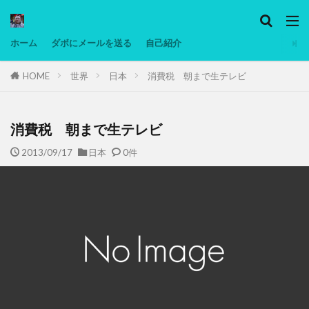
カテゴリー
ホーム
ダボにメールを送る
自己紹介
HOME
世界
日本
消費税 朝まで生テレビ
タグ
Ninjatrader
PC
グリグリ画像
マレーシア動画
ヨーグルト
消費税 朝まで生テレビ
低温調理・スロークッカー
低糖質ダイエット
2013/09/17
日本
0件
備忘録
動画
日本人村社会
脱水シート
検索