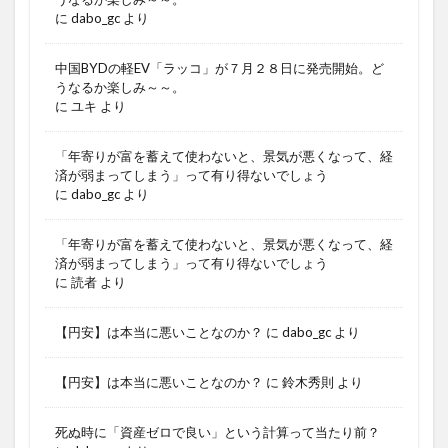
に
dabo_gc
より
中国BYDの軽EV「ラッコ」が７月２８日に発売開始。ど
うなるか楽しみ～～。
に
ユキ
より
「年寄りが富を蓄えて使わないと、景気が悪くなって、経
済が弱まってしまう」って有り得ないでしょう
に
dabo_gc
より
「年寄りが富を蓄えて使わないと、景気が悪くなって、経
済が弱まってしまう」って有り得ないでしょう
に
読者
より
【円安】は本当に悪いことなのか？
に
dabo_gc
より
【円安】は本当に悪いことなのか？
に
鈴木秀則
より
死ぬ時に「資産ゼロで良い」という計算って当たり前？