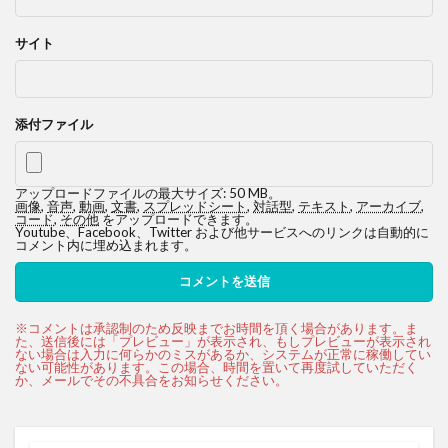
サイト
添付ファイル
アップロードファイルの最大サイズ: 50 MB。
画像
,
音声
,
動画
,
文書
,
スプレッドシート
,
対話型
,
テキスト
,
アーカイブ
,
コード
,
その他
をアップロードできます。
Youtube、Facebook、Twitter および他サービスへのリンクは自動的に
コメント内に埋め込まれます。