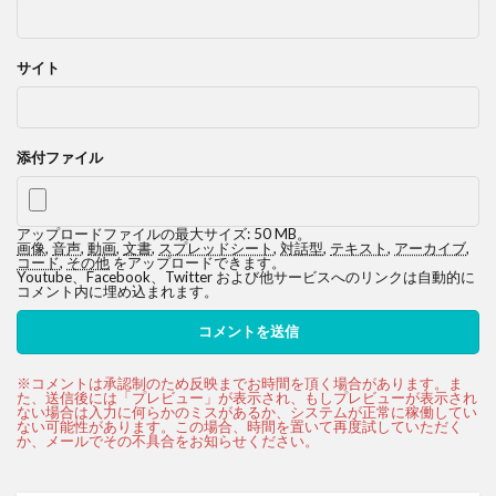
サイト
添付ファイル
アップロードファイルの最大サイズ: 50 MB。
画像
,
音声
,
動画
,
文書
,
スプレッドシート
,
対話型
,
テキスト
,
アーカイブ
,
コード
,
その他
をアップロードできます。
Youtube、Facebook、Twitter および他サービスへのリンクは自動的に
コメント内に埋め込まれます。