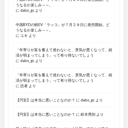
うなるか楽しみ～～。
に
dabo_gc
より
中国BYDの軽EV「ラッコ」が７月２８日に発売開始。ど
うなるか楽しみ～～。
に
ユキ
より
「年寄りが富を蓄えて使わないと、景気が悪くなって、経
済が弱まってしまう」って有り得ないでしょう
に
dabo_gc
より
「年寄りが富を蓄えて使わないと、景気が悪くなって、経
済が弱まってしまう」って有り得ないでしょう
に
読者
より
【円安】は本当に悪いことなのか？
に
dabo_gc
より
【円安】は本当に悪いことなのか？
に
鈴木秀則
より