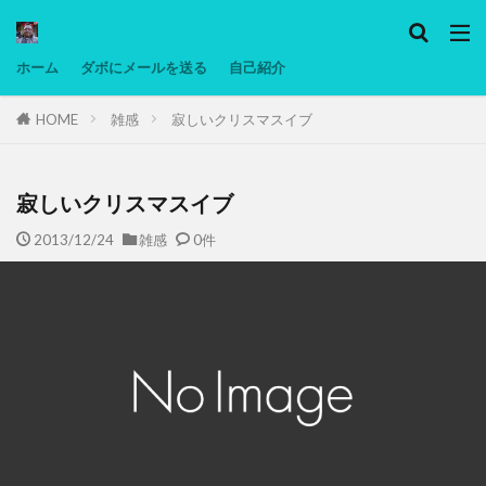
カテゴリー
ホーム
ダボにメールを送る
自己紹介
HOME
雑感
寂しいクリスマスイブ
タグ
Ninjatrader
PC
グリグリ画像
マレーシア動画
ヨーグルト
寂しいクリスマスイブ
低温調理・スロークッカー
低糖質ダイエット
2013/12/24
雑感
0件
備忘録
動画
日本人村社会
脱水シート
検索