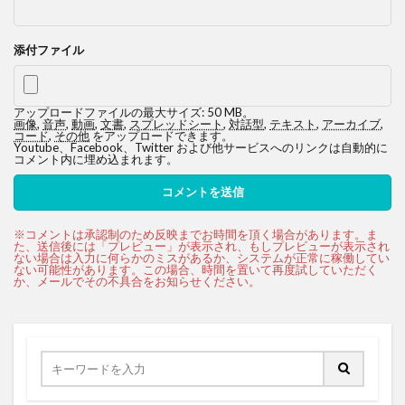
添付ファイル
アップロードファイルの最大サイズ: 50 MB。
画像
,
音声
,
動画
,
文書
,
スプレッドシート
,
対話型
,
テキスト
,
アーカイブ
,
コード
,
その他
をアップロードできます。
Youtube、Facebook、Twitter および他サービスへのリンクは自動的に
コメント内に埋め込まれます。