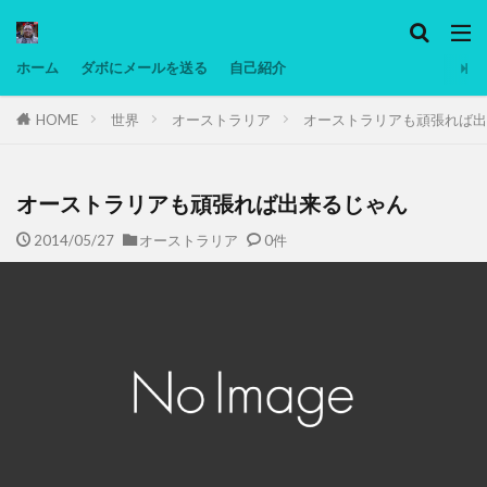
カテゴリー
ホーム
ダボにメールを送る
自己紹介
HOME
世界
オーストラリア
オーストラリアも頑張れば出
タグ
Ninjatrader
PC
グリグリ画像
マレーシア動画
ヨーグルト
オーストラリアも頑張れば出来るじゃん
低温調理・スロークッカー
低糖質ダイエット
2014/05/27
オーストラリア
0件
備忘録
動画
日本人村社会
脱水シート
検索