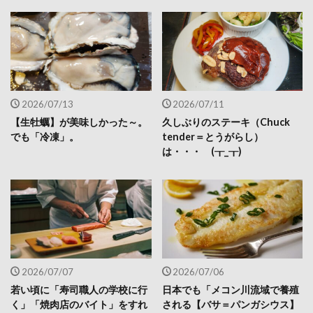
2026/07/13
2026/07/11
【生牡蠣】が美味しかった～。
久しぶりのステーキ（Chuck
でも「冷凍」。
tender＝とうがらし）
は・・・ (┰_┰)
2026/07/07
2026/07/06
若い頃に「寿司職人の学校に行
日本でも「メコン川流域で養殖
く」「焼肉店のバイト」をすれ
される【バサ＝パンガシウス】