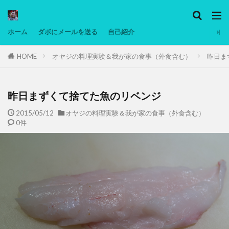
カテゴリー
ホーム
ダボにメールを送る
自己紹介
HOME
オヤジの料理実験＆我が家の食事（外食含む）
昨日ま
タグ
Ninjatrader
PC
グリグリ画像
マレーシア動画
ヨーグルト
昨日まずくて捨てた魚のリベンジ
低温調理・スロークッカー
低糖質ダイエット
2015/05/12
オヤジの料理実験＆我が家の食事（外食含む）
0件
備忘録
動画
日本人村社会
脱水シート
検索