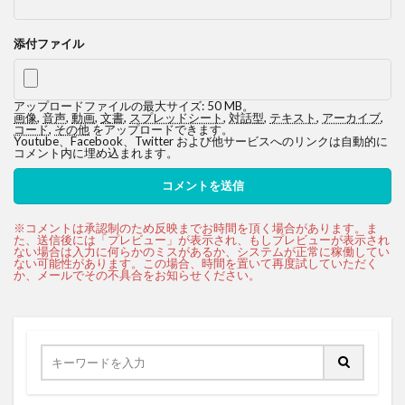
添付ファイル
アップロードファイルの最大サイズ: 50 MB。
画像
,
音声
,
動画
,
文書
,
スプレッドシート
,
対話型
,
テキスト
,
アーカイブ
,
コード
,
その他
をアップロードできます。
Youtube、Facebook、Twitter および他サービスへのリンクは自動的に
コメント内に埋め込まれます。