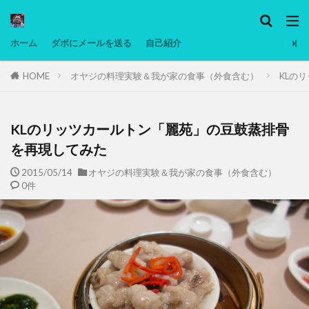
カテゴリー
ホーム
ダボにメールを送る
自己紹介
HOME
オヤジの料理実験＆我が家の食事（外食含む）
KLの
タグ
Ninjatrader
PC
グリグリ画像
マレーシア動画
ヨーグルト
KLのリッツカールトン「麗苑」の豆鼓蒸排骨
低温調理・スロークッカー
低糖質ダイエット
を再現してみた
備忘録
動画
日本人村社会
脱水シート
2015/05/14
オヤジの料理実験＆我が家の食事（外食含む）
0件
検索