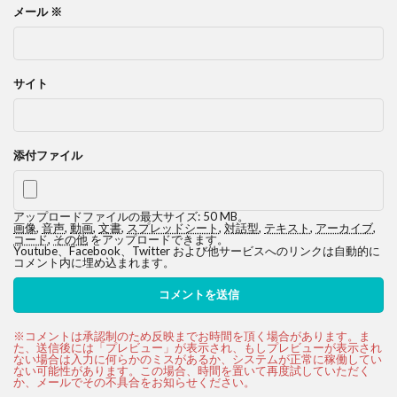
メール
※
サイト
添付ファイル
アップロードファイルの最大サイズ: 50 MB。
画像
,
音声
,
動画
,
文書
,
スプレッドシート
,
対話型
,
テキスト
,
アーカイブ
,
コード
,
その他
をアップロードできます。
Youtube、Facebook、Twitter および他サービスへのリンクは自動的に
コメント内に埋め込まれます。