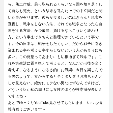
ら、焦土作成。乗っ取られるくらいなら国を焼き尽くし
て自らも死ぬ、という結末を選んだ上での中立国だと聞
いた事が有ります。彼らが羨ましいのはきちんと現実を
直視し、戦争をしない方法、それでも戦争となったら自
国を守る方法、かつ最悪、負けるならこういう終わり
方、という事まできちんと整理できているという事で
す。今の日本は、戦争をしたくない、だから戦争に巻き
込まれる事を考える事すらしないという人があまりにも
多い。この発想ってあまりにも幼稚過ぎて残念です。こ
れを実生活に置き換えて考えると、なんだか老後を全く
考えず、なるようになるさ的にお気楽に今日を楽しんで
る男のようで、女からすると全くダサダサお坊ちゃんと
しか見えない。絶対にモテない男なはずなんですけど、
どういう訳か私の周りには女性のほうが護憲派が多いん
ですよね～
あとでゆっくりYouTube見させてもらいます いつも情
報有難うございます～