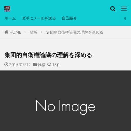
カテゴリー
ホーム
ダボにメールを送る
自己紹介
HOME
雑感
集団的自衛権論議の理解を深める
タグ
Ninjatrader
PC
グリグリ画像
マレーシア動画
低温調理・スロークッカー
低糖質ダイエット
備忘
集団的自衛権論議の理解を深める
日本人村社会
脱水シート
2015/07/12
雑感
13件
検索