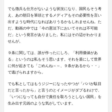
でも徴兵も仕方がないような状況になり、国民もそう考
え、あの朝日を筆頭とするメディアもその必要性を言い
出すような時代になればありうるかもしれませんね。た
だ、動画の中では「今の憲法下においてそれは不可能
だ」という発言がありました。私にはその辺がわかりま
せんが。
９条に関しては、誰が作ったにしろ、「利用価値があ
る」というのは私もそう思います。それを盾にして世界
に何が起きても「ごめんね～～、９条があるから・・」
で逃げられますから。
でも私としてはもうジジーになったやつが「パパが駄目
だと言ったから」と言うのとイメージがダブるわけで、
「いつになっても自分で責任を取ろうとしない国民」を
生み出す元凶のような気がしています。