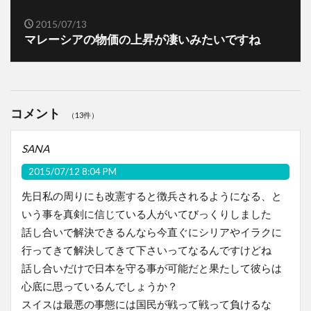
2015/07/13
マレーシアの物価の上昇が凄いみたいですね
コメント
（13件）
SANA
2015/07/12 8:04 PM
先日私の周りにも改憲すると徴兵されるようになる、と
いう事を真剣に信じている人がいてびっくりしました
話し合いで解決できるんなら今直ぐにシリアやイラクに
行ってきて解決してきて下さいってなるんですけどね
話し合いだけで日本を守る事が可能だと果たして彼らは
心底に思っているんでしょうか？
スイスは最悪の事態には国民が戦って戦って負けるな