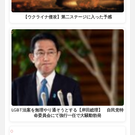
【ウクライナ侵攻】第二ステージに入った予感
LGBT法案を無理やり通そうとする【岸田総理】 自民党特
命委員会にて強行一任で大騒動勃発