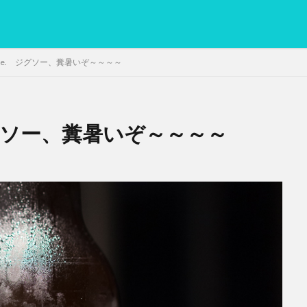
 come. ジグソー、糞暑いぞ～～～～
. ジグソー、糞暑いぞ～～～～
PC
グリグリ画像
マレーシア動画
ヨーグルト
低温調理・ス
備忘録
動画
日本人村社会
脱水シート
検索