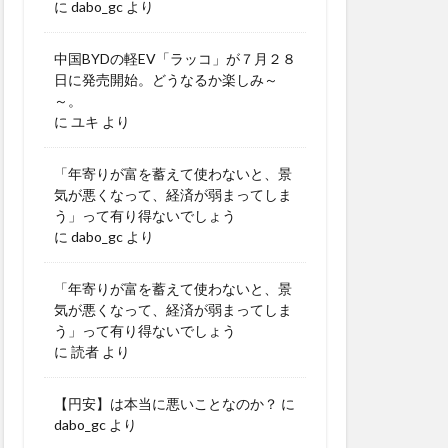
に
dabo_gc
より
中国BYDの軽EV「ラッコ」が７月２８
日に発売開始。どうなるか楽しみ～
～。
に
ユキ
より
「年寄りが富を蓄えて使わないと、景
気が悪くなって、経済が弱まってしま
う」って有り得ないでしょう
に
dabo_gc
より
「年寄りが富を蓄えて使わないと、景
気が悪くなって、経済が弱まってしま
う」って有り得ないでしょう
に
読者
より
【円安】は本当に悪いことなのか？
に
dabo_gc
より