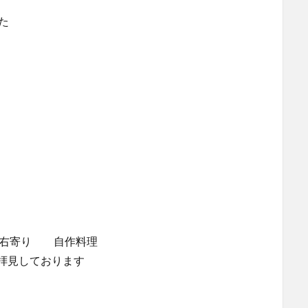
た
ト右寄り 自作料理
拝見しております