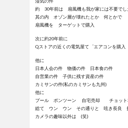
湿気の件
約 30年前は 扇風機も我が家には不要でし
其の内 オゾン層が壊れたとか 何とかで
扇風機を ターゲットで購入
次に約20年前に
Qストアの近くの電気屋て゜エアコンを購入
他に
日本人会の件 物価の件 日本食の件
自営業の件 子供に残す資産の件
カミサンの件(私のカミサンも九州)
他に
プール ポンツーン 自宅売却 チョッ
総て ウン ウン その通りと 呟き長良 
カメラの趣味以外は (笑)