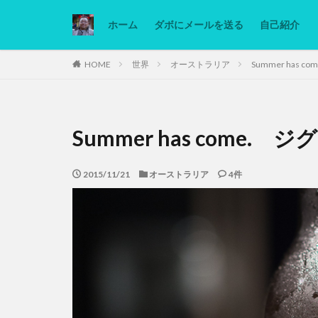
ホーム
ダボにメールを送る
自己紹介
カテゴリー
HOME
世界
オーストラリア
Summer has
タグ
Summer has come
Ninjatrader
低糖質ダイエット
2015/11/21
オーストラリア
4件